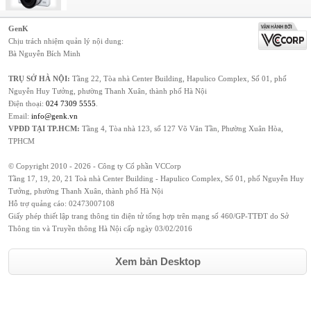
GenK
Chịu trách nhiệm quản lý nội dung:
Bà Nguyễn Bích Minh
TRỤ SỞ HÀ NỘI:
Tầng 22, Tòa nhà Center Building, Hapulico Complex, Số 01, phố
Nguyễn Huy Tưởng, phường Thanh Xuân, thành phố Hà Nội
Điện thoại:
024 7309 5555
.
Email:
info@genk.vn
VPĐD TẠI TP.HCM:
Tầng 4, Tòa nhà 123, số 127 Võ Văn Tần, Phường Xuân Hòa,
TPHCM
© Copyright 2010 - 2026 - Công ty Cổ phần VCCorp
Tầng 17, 19, 20, 21 Toà nhà Center Building - Hapulico Complex, Số 01, phố Nguyễn Huy
Tưởng, phường Thanh Xuân, thành phố Hà Nội
Hỗ trợ quảng cáo:
02473007108
Giấy phép thiết lập trang thông tin điện tử tổng hợp trên mạng số 460/GP-TTĐT do Sở
Thông tin và Truyền thông Hà Nội cấp ngày 03/02/2016
Xem bản Desktop