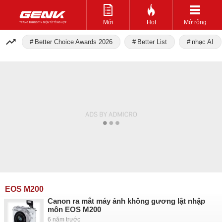
Mới
Hot
Mở rộng
Better Choice Awards 2026
Better List
nhạc AI
EOS M200
Canon ra mắt máy ảnh không gương lật nhập
môn EOS M200
6 năm trước