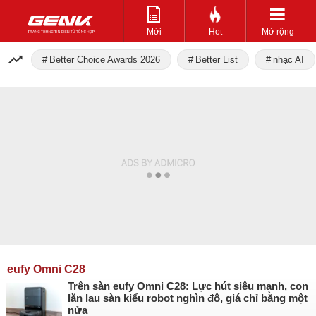
Mới
Hot
Mở rộng
Better Choice Awards 2026
Better List
nhạc AI
eufy Omni C28
Trên sàn eufy Omni C28: Lực hút siêu mạnh, con
lăn lau sàn kiểu robot nghìn đô, giá chỉ bằng một
nửa