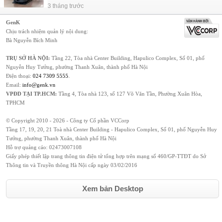
3 tháng trước
GenK
Chịu trách nhiệm quản lý nội dung:
Bà Nguyễn Bích Minh
TRỤ SỞ HÀ NỘI:
Tầng 22, Tòa nhà Center Building, Hapulico Complex, Số 01, phố
Nguyễn Huy Tưởng, phường Thanh Xuân, thành phố Hà Nội
Điện thoại:
024 7309 5555
.
Email:
info@genk.vn
VPĐD TẠI TP.HCM:
Tầng 4, Tòa nhà 123, số 127 Võ Văn Tần, Phường Xuân Hòa,
TPHCM
© Copyright 2010 - 2026 - Công ty Cổ phần VCCorp
Tầng 17, 19, 20, 21 Toà nhà Center Building - Hapulico Complex, Số 01, phố Nguyễn Huy
Tưởng, phường Thanh Xuân, thành phố Hà Nội
Hỗ trợ quảng cáo:
02473007108
Giấy phép thiết lập trang thông tin điện tử tổng hợp trên mạng số 460/GP-TTĐT do Sở
Thông tin và Truyền thông Hà Nội cấp ngày 03/02/2016
Xem bản Desktop