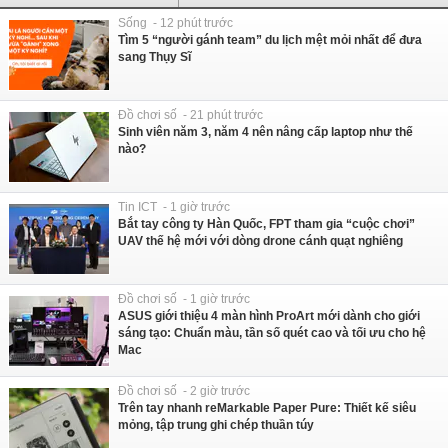
Sống - 12 phút trước
Tìm 5 “người gánh team” du lịch mệt mỏi nhất để đưa
sang Thụy Sĩ
Đồ chơi số - 21 phút trước
Sinh viên năm 3, năm 4 nên nâng cấp laptop như thế
nào?
Tin ICT - 1 giờ trước
Bắt tay công ty Hàn Quốc, FPT tham gia “cuộc chơi”
UAV thế hệ mới với dòng drone cánh quạt nghiêng
Đồ chơi số - 1 giờ trước
ASUS giới thiệu 4 màn hình ProArt mới dành cho giới
sáng tạo: Chuẩn màu, tần số quét cao và tối ưu cho hệ
Mac
Đồ chơi số - 2 giờ trước
Trên tay nhanh reMarkable Paper Pure: Thiết kế siêu
mỏng, tập trung ghi chép thuần túy