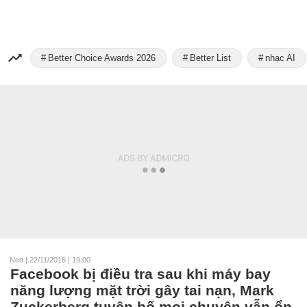
Better Choice Awards 2026
Better List
nhạc AI
Neo
|
22/11/2016 | 19:00
Facebook bị điều tra sau khi máy bay
năng lượng mặt trời gây tai nạn, Mark
Zuckerberg tuyên bố mọi chuyện vẫn ổn