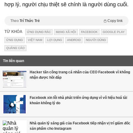
hợp lý, người chịu thiệt sẽ chính là người dùng cuối.
Theo
Trí Thức Trẻ
Copy link
TỪ KHÓA
ỨNG DỤNG RÁC
MẠNG XÃ HỘI
FACEBOOK
GOOGLE PLAY
ỨNG DỤNG
VIỆT NAM
LỢI DỤNG
ANDROID
NGƯỜI DÙNG
QUẢNG CÁO
Tin liên quan
Hacker tấn công trang cá nhân của CEO Facebook vì không
nhận được hồi đáp
Facebook xin lỗi nhà phát triển ứng dụng vì vô hiệu hoá tài
khoản không lý do
Nhà quản lý sáng giá của Facebook tiếp nhận vị trí giám đốc
sản phẩm cho Instagram