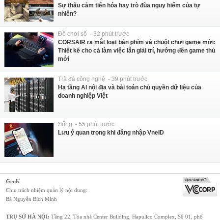
Sự thấu cảm tiến hóa hay trò đùa nguy hiểm của tự
nhiên?
Đồ chơi số - 32 phút trước
CORSAIR ra mắt loạt bàn phím và chuột chơi game mới:
Thiết kế cho cả làm việc lẫn giải trí, hướng đến game thủ
mới
Trà đá công nghệ - 39 phút trước
Hạ tầng AI nội địa và bài toán chủ quyền dữ liệu của
doanh nghiệp Việt
Sống - 55 phút trước
Lưu ý quan trọng khi đăng nhập VneID
GenK
Chịu trách nhiệm quản lý nội dung:
Bà Nguyễn Bích Minh
TRỤ SỞ HÀ NỘI:
Tầng 22, Tòa nhà Center Building, Hapulico Complex, Số 01, phố