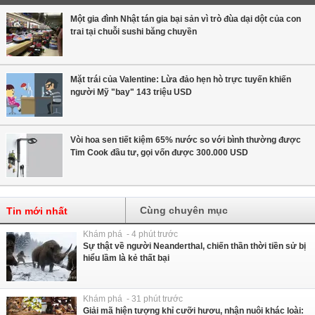
Một gia đình Nhật tán gia bại sản vì trò đùa dại dột của con
trai tại chuỗi sushi băng chuyền
Mặt trái của Valentine: Lừa đảo hẹn hò trực tuyến khiến
người Mỹ "bay" 143 triệu USD
Vòi hoa sen tiết kiệm 65% nước so với bình thường được
Tim Cook đầu tư, gọi vốn được 300.000 USD
Cùng chuyên mục
Tin mới nhất
Khám phá - 4 phút trước
Sự thật về người Neanderthal, chiến thần thời tiền sử bị
hiểu lầm là kẻ thất bại
Khám phá - 31 phút trước
Giải mã hiện tượng khỉ cưỡi hươu, nhận nuôi khác loài: