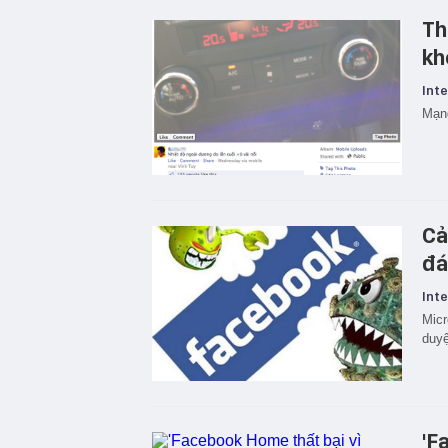
Th
kh
Inte
Mạng
Cả
đá
Inte
Micr
duy
'F