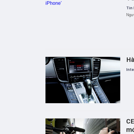
Tin 
Ngư
Hà
Inte
CE
mớ