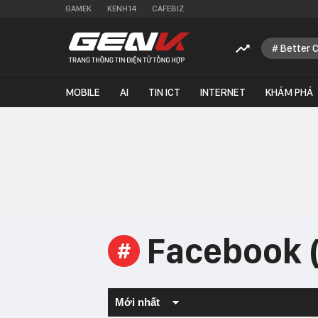
GAMEK
KENH14
CAFEBIZ
Better 
MOBILE
AI
TIN ICT
INTERNET
KHÁM PHÁ
Facebook 
#
Mới nhất