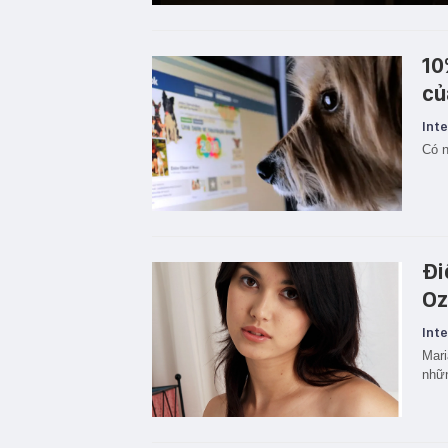
10
củ
Inte
Có n
Đi
Oz
Inte
Mari
nhữn