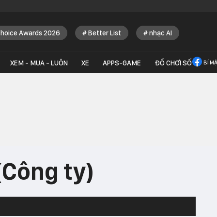
Choice Awards 2026
Better List
nhạc AI
XEM - MUA - LUÔN
XE
APPS-GAME
ĐỒ CHƠI SỐ
BÍ M
(Công ty)