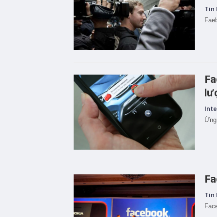
Tin 
Faeb
Fa
lư
Inte
Ứng 
Fa
Tin 
Face