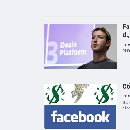
Fa
dụ
Inte
Phần
Cố
Inte
Giá 
hãng