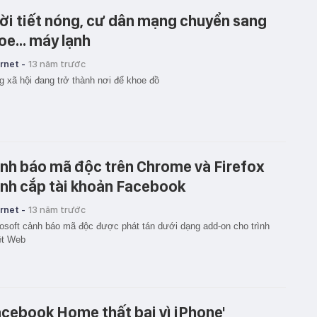
ời tiết nóng, cư dân mạng chuyển sang
oe... máy lạnh
rnet -
13 năm trước
 xã hội đang trở thành nơi để khoe đồ
nh báo mã độc trên Chrome và Firefox
nh cắp tài khoản Facebook
rnet -
13 năm trước
osoft cảnh báo mã độc được phát tán dưới dạng add-on cho trình
ệt Web
acebook Home thất bại vì iPhone'