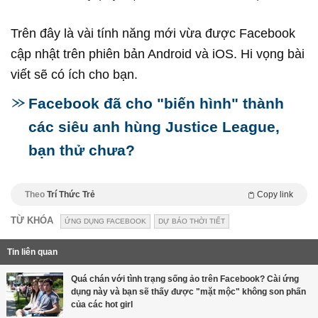
Trên đây là vài tính năng mới vừa được Facebook
cập nhật trên phiên bản Android và iOS. Hi vọng bài
viết sẽ có ích cho bạn.
Facebook đã cho "biến hình" thành
các siêu anh hùng Justice League,
bạn thử chưa?
Theo
Trí Thức Trẻ
Copy link
TỪ KHÓA
ỨNG DỤNG FACEBOOK
DỰ BÁO THỜI TIẾT
Tin liên quan
Quá chán với tình trạng sống ảo trên Facebook? Cài ứng
dụng này và bạn sẽ thấy được "mặt mộc" không son phấn
của các hot girl