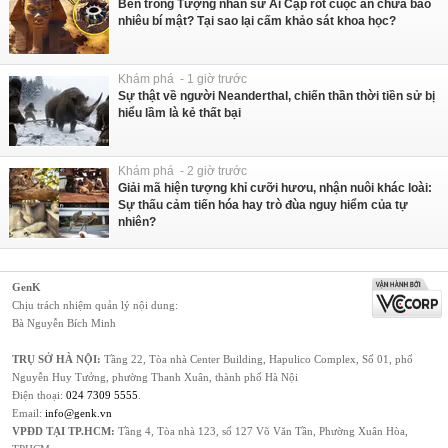
Bên trong Tượng nhân sư Ai Cập rốt cuộc ẩn chứa bao
nhiêu bí mật? Tại sao lại cấm khảo sát khoa học?
Khám phá - 1 giờ trước
Sự thật về người Neanderthal, chiến thần thời tiền sử bị
hiểu lầm là kẻ thất bại
Khám phá - 2 giờ trước
Giải mã hiện tượng khỉ cưỡi hươu, nhận nuôi khác loài:
Sự thấu cảm tiến hóa hay trò đùa nguy hiểm của tự
nhiên?
GenK
Chịu trách nhiệm quản lý nội dung:
Bà Nguyễn Bích Minh
TRỤ SỞ HÀ NỘI:
Tầng 22, Tòa nhà Center Building, Hapulico Complex, Số 01, phố
Nguyễn Huy Tưởng, phường Thanh Xuân, thành phố Hà Nội
Điện thoại:
024 7309 5555
.
Email:
info@genk.vn
VPĐD TẠI TP.HCM:
Tầng 4, Tòa nhà 123, số 127 Võ Văn Tần, Phường Xuân Hòa,