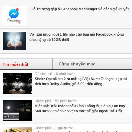
3 lỗi thường gặp ở Facebook Messenger và cách giải quyết
Vợ: Em muốn gửi 1 file nhỏ cho bạn mà Facebook không
cho, nặng có 10GB thôi!
Cùng chuyên mục
Tin mới nhất
Đồ chơi số - 8 phút trước
Shokz OpenDots 2 ra mắt tại Việt Nam: Tai nghe kẹp tai
tích hợp Dolby Audio, giá 5,99 triệu đồng
Khám phá - 52 phút trước
Biến Mặt Trời thành thấu kính khổng lồ, siêu dự án bay
548 đơn vị thiên văn vạch mở thế giới ngoài Trái Đất
Khám phá - 1 giờ trước