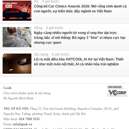
Xe - 3 giờ trước
Công bố Car Choice Awards 2026: Mở rộng vinh danh cả
con người, sự kiện thúc đẩy ngành xe Việt Nam
Sống - 5 giờ trước
Ngày càng nhiều người tử vong vì ung thư đại trực
tràng, bác sĩ nói thẳng: Bỏ ngay 3 "kho" vi nhựa cực hại
nhưng cực quen
Gia dụng - 6 giờ trước
LG ra mắt điều hòa ARTCOOL AI Air tại Việt Nam: Thiết
kế như một món nội thất, AI cá nhân hóa trải nghiệm
GenK
Chịu trách nhiệm quản lý nội dung:
Bà Nguyễn Bích Minh
TRỤ SỞ HÀ NỘI:
Tầng 22, Tòa nhà Center Building, Hapulico Complex, Số 01, phố
Nguyễn Huy Tưởng, phường Thanh Xuân, thành phố Hà Nội
Điện thoại:
024 7309 5555
.
Email:
info@genk.vn