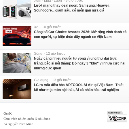
Xem - Mua - Luôn - 9 giờ trước
Lướt mạng thấy deal ngon: Samsung, Huawei,
Soundcore... giảm sâu, có món gần nửa giá
Xe - 10 giờ trước
Công bố Car Choice Awards 2026: Mở rộng vinh danh cả
con người, sự kiện thúc đẩy ngành xe Việt Nam
Sống - 12 giờ trước
Ngày càng nhiều người tử vong vì ung thư đại trực
tràng, bác sĩ nói thẳng: Bỏ ngay 3 "kho" vi nhựa cực hại
nhưng cực quen
Gia dụng - 13 giờ trước
LG ra mắt điều hòa ARTCOOL AI Air tại Việt Nam: Thiết
kế như một món nội thất, AI cá nhân hóa trải nghiệm
GenK
Chịu trách nhiệm quản lý nội dung:
Bà Nguyễn Bích Minh