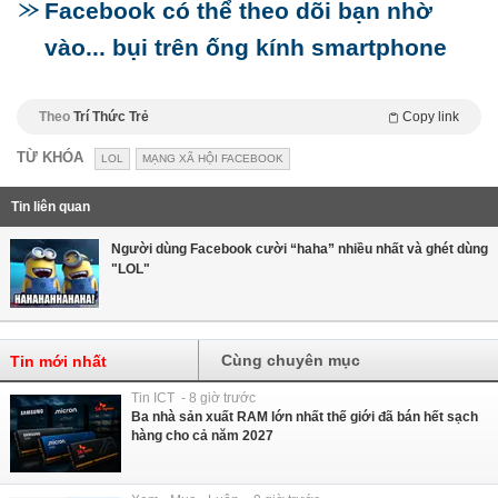
Facebook có thể theo dõi bạn nhờ
vào... bụi trên ống kính smartphone
Theo
Trí Thức Trẻ
Copy link
TỪ KHÓA
LOL
MẠNG XÃ HỘI FACEBOOK
Tin liên quan
Người dùng Facebook cười “haha” nhiều nhất và ghét dùng
"LOL"
Cùng chuyên mục
Tin mới nhất
Tin ICT - 8 giờ trước
Ba nhà sản xuất RAM lớn nhất thế giới đã bán hết sạch
hàng cho cả năm 2027