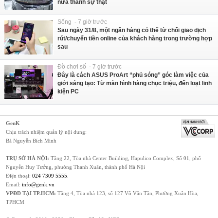
nữa thành sự thật
Sống - 7 giờ trước
Sau ngày 31/8, một ngân hàng có thể từ chối giao dịch
rút/chuyển tiền online của khách hàng trong trường hợp
sau
Đồ chơi số - 7 giờ trước
Đây là cách ASUS ProArt “phủ sóng” góc làm việc của
giới sáng tạo: Từ màn hình hàng chục triệu, đến loạt linh
kiện PC
GenK
Chịu trách nhiệm quản lý nội dung:
Bà Nguyễn Bích Minh
TRỤ SỞ HÀ NỘI:
Tầng 22, Tòa nhà Center Building, Hapulico Complex, Số 01, phố
Nguyễn Huy Tưởng, phường Thanh Xuân, thành phố Hà Nội
Điện thoại:
024 7309 5555
.
Email:
info@genk.vn
VPĐD TẠI TP.HCM:
Tầng 4, Tòa nhà 123, số 127 Võ Văn Tần, Phường Xuân Hòa,
TPHCM