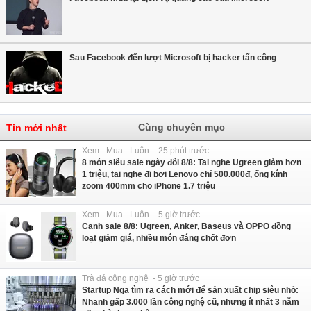
Sau Facebook đến lượt Microsoft bị hacker tấn công
Cùng chuyên mục
Tin mới nhất
Xem - Mua - Luôn - 25 phút trước
8 món siêu sale ngày đôi 8/8: Tai nghe Ugreen giảm hơn
1 triệu, tai nghe đi bơi Lenovo chỉ 500.000đ, ống kính
zoom 400mm cho iPhone 1.7 triệu
Xem - Mua - Luôn - 5 giờ trước
Canh sale 8/8: Ugreen, Anker, Baseus và OPPO đồng
loạt giảm giá, nhiều món đáng chốt đơn
Trà đá công nghệ - 5 giờ trước
Startup Nga tìm ra cách mới để sản xuất chip siêu nhỏ:
Nhanh gấp 3.000 lần công nghệ cũ, nhưng ít nhất 3 năm