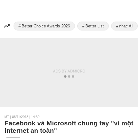
Better Choice Awards 2026
Better List
nhạc AI
MT
|
08/11/2013 | 14:39
Facebook và Microsoft chung tay "vì một
internet an toàn"