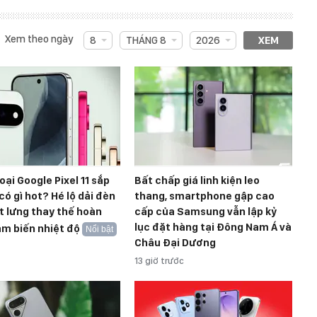
Xem theo ngày
8
THÁNG 8
2026
XEM
oại Google Pixel 11 sắp
Bất chấp giá linh kiện leo
có gì hot? Hé lộ dải đèn
thang, smartphone gập cao
t lưng thay thế hoàn
cấp của Samsung vẫn lập kỷ
lục đặt hàng tại Đông Nam Á và
m biến nhiệt độ
Nổi bật
Châu Đại Dương
13 giờ trước