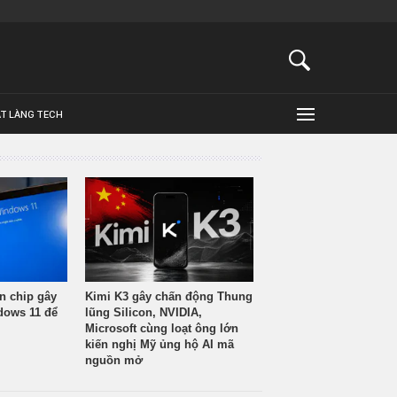
ẬT LÀNG TECH
n chip gây
Kimi K3 gây chấn động Thung
ndows 11 để
lũng Silicon, NVIDIA,
Microsoft cùng loạt ông lớn
kiến nghị Mỹ ủng hộ AI mã
nguồn mở