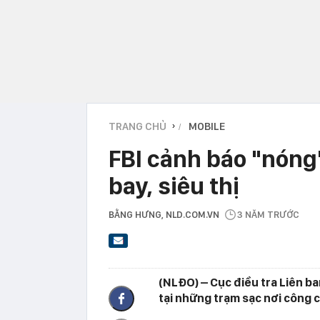
TRANG CHỦ
MOBILE
›
FBI cảnh báo "nóng"
bay, siêu thị
BẰNG HƯNG
, NLD.COM.VN
3 NĂM TRƯỚC
(NLĐO) – Cục điều tra Liên b
tại những trạm sạc nơi công c