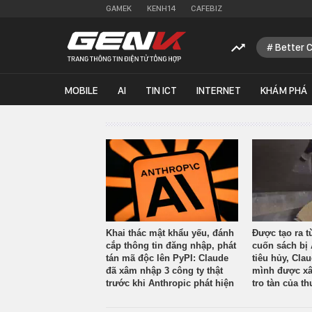
GAMEK
KENH14
CAFEBIZ
Better 
MOBILE
AI
TIN ICT
INTERNET
KHÁM PHÁ
Khai thác mật khẩu yếu, đánh
Được tạo ra t
cắp thông tin đăng nhập, phát
cuốn sách bị 
tán mã độc lên PyPI: Claude
tiêu hủy, Cla
đã xâm nhập 3 công ty thật
mình được xâ
trước khi Anthropic phát hiện
tro tàn của th