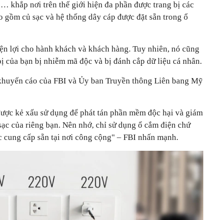
ị … khắp nơi trên thế giới hiện đa phần được trang bị các
o gồm củ sạc và hệ thống dây cáp được đặt sẵn trong ổ
iện lợi cho hành khách và khách hàng. Tuy nhiên, nó cũng
 bị của bạn bị nhiễm mã độc và bị đánh cắp dữ liệu cá nhân.
huyến cáo của FBI và Ủy ban Truyền thông Liên bang Mỹ
ược kẻ xấu sử dụng để phát tán phần mềm độc hại và giám
sạc của riêng bạn. Nên nhớ, chỉ sử dụng ổ cắm điện chứ
c cung cấp sẵn tại nơi công cộng" – FBI nhấn mạnh.