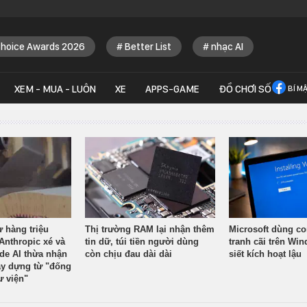
Choice Awards 2026
Better List
nhạc AI
XEM - MUA - LUÔN
XE
APPS-GAME
ĐỒ CHƠI SỐ
BÍ M
ừ hàng triệu
Thị trường RAM lại nhận thêm
Microsoft dùng co
Anthropic xé và
tin dữ, túi tiền người dùng
tranh cãi trên Wi
ude AI thừa nhận
còn chịu đau dài dài
siết kích hoạt lậu
y dựng từ "đống
ư viện"