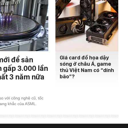
Giá card đồ họa dậy
mới để sản
sóng ở châu Á, game
h gấp 3.000 lần
thủ Việt Nam có “dính
hất 3 năm nữa
bão”?
so với công nghệ cũ, tốc
uang khắc của ASML.