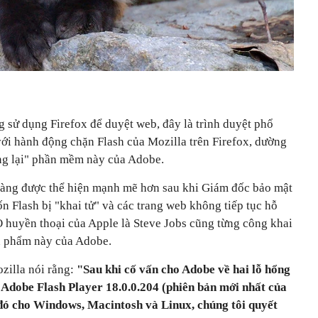
sử dụng Firefox để duyệt web, đây là trình duyệt phổ
 với hành động chặn Flash của Mozilla trên Firefox, dường
ng lại" phần mềm này của Adobe.
càng được thể hiện mạnh mẽ hơn sau khi Giám đốc bảo mật
 Flash bị "khai tử" và các trang web không tiếp tục hỗ
O huyền thoại của Apple là Steve Jobs cũng từng công khai
ản phẩm này của Adobe.
zilla nói rằng:
"Sau khi cố vấn cho Adobe về hai lỗ hổng
dobe Flash Player 18.0.0.204 (phiên bản mới nhất của
 đó cho Windows, Macintosh và Linux, chúng tôi quyết