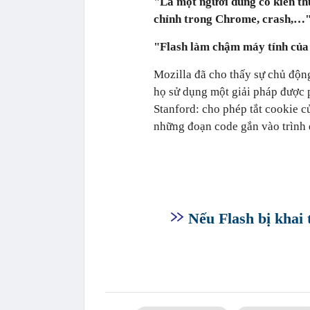
"Là một người dùng có kiến thúc
chỉnh trong Chrome, crash,…"
"Flash làm chậm máy tính của
Mozilla đã cho thấy sự chủ độn
họ sử dụng một giải pháp được p
Stanford: cho phép tắt cookie c
những đoạn code gắn vào trình d
Nếu Flash bị khai