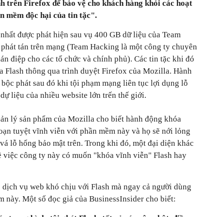
nh trên Firefox để bảo vệ cho khách hàng khỏi các hoạt
n mềm độc hại của tin tặc".
 nhất được phát hiện sau vụ 400 GB dữ liệu của Team
 phát tán trên mạng (Team Hacking là một công ty chuyên
án điệp cho các tổ chức và chính phủ). Các tin tặc khi đó
a Flash thông qua trình duyệt Firefox của Mozilla. Hành
 bộc phát sau đó khi tội phạm mạng liên tục lợi dụng lỗ
ự liệu của nhiều website lớn trến thế giới.
ản lý sản phẩm của Mozilla cho biết hành động khóa
oạn tuyệt vĩnh viễn với phần mềm này và họ sẽ nới lỏng
á lỗ hổng bảo mật trên. Trong khi đó, một đại diện khác
ề việc công ty này có muốn "khóa vĩnh viễn" Flash hay
 dịch vụ web khó chịu với Flash mà ngay cả người dùng
 này. Một số đọc giả của BusinessInsider cho biết: