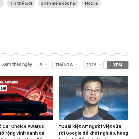
t
Tin thế giới
phần mềm độc hại
Mozilla
Xem theo ngày
6
THÁNG 8
2026
XEM
ố Car Choice Awards
"Quái kiệt AI" người Việt vừa
ở rộng vinh danh cả
rời Google để khởi nghiệp, hàng