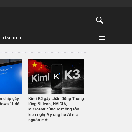
ẬT LÀNG TECH
n chip gây
Kimi K3 gây chấn động Thung
ndows 11 để
lũng Silicon, NVIDIA,
Microsoft cùng loạt ông lớn
kiến nghị Mỹ ủng hộ AI mã
nguồn mở