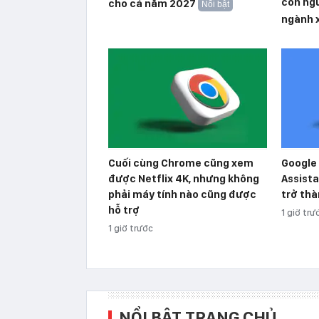
con ngư
cho cả năm 2027
Nổi bật
ngành 
Cuối cùng Chrome cũng xem
Google 
được Netflix 4K, nhưng không
Assista
phải máy tính nào cũng được
trở thà
hỗ trợ
1 giờ trư
1 giờ trước
NỔI BẬT TRANG CHỦ