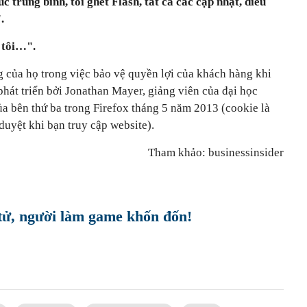
 trung bình, tôi ghét Flash, tất cả các cập nhật, điều
.
 tôi…".
g của họ trong việc bảo vệ quyền lợi của khách hàng khi
hát triển bởi Jonathan Mayer, giảng viên của đại học
ủa bên thứ ba trong Firefox tháng 5 năm 2013 (cookie là
uyệt khi bạn truy cập website).
Tham khảo: businessinsider
 tử, người làm game khốn đốn!