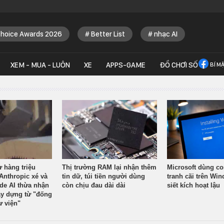
Choice Awards 2026
Better List
nhạc AI
XEM - MUA - LUÔN
XE
APPS-GAME
ĐỒ CHƠI SỐ
BÍ M
ừ hàng triệu
Thị trường RAM lại nhận thêm
Microsoft dùng co
Anthropic xé và
tin dữ, túi tiền người dùng
tranh cãi trên Wi
ude AI thừa nhận
còn chịu đau dài dài
siết kích hoạt lậu
y dựng từ "đống
ư viện"