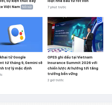
ời, sự kiện thúc đẩy
loạt nhà đầu tư rót vốn
xe Việt Nam
Nổi bật
7 phút trước
khai tử Google
OPES ghi dấu tại Vietnam
nt từ tháng 9, Gemini sẽ
Insurance Summit 2026 với
nh trợ lý mặc định
chiến lược AI hướng tới tăng
trưởng bền vững
ớc
2 giờ trước