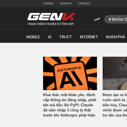
GAMEK
KENH14
CAFEBIZ
Better 
MOBILE
AI
TIN ICT
INTERNET
KHÁM PHÁ
Khai thác mật khẩu yếu, đánh
Được tạo ra t
cắp thông tin đăng nhập, phát
cuốn sách bị 
tán mã độc lên PyPI: Claude
tiêu hủy, Cla
đã xâm nhập 3 công ty thật
mình được xâ
trước khi Anthropic phát hiện
tro tàn của th