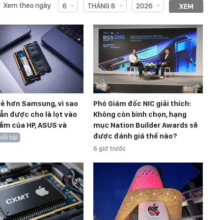
Xem theo ngày
6
THÁNG 8
2026
XEM
ẻ hơn Samsung, vì sao
Phó Giám đốc NIC giải thích:
n được cho là lọt vào
Không còn bình chọn, hạng
ắm của HP, ASUS và
mục Nation Builder Awards sẽ
được đánh giá thế nào?
Nổi bật
6 giờ trước