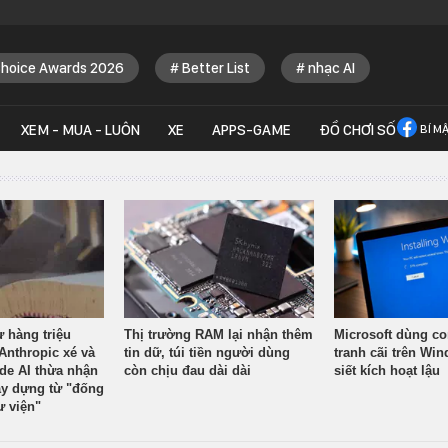
Choice Awards 2026
Better List
nhạc AI
XEM - MUA - LUÔN
XE
APPS-GAME
ĐỒ CHƠI SỐ
BÍ M
ừ hàng triệu
Thị trường RAM lại nhận thêm
Microsoft dùng co
Anthropic xé và
tin dữ, túi tiền người dùng
tranh cãi trên Wi
ude AI thừa nhận
còn chịu đau dài dài
siết kích hoạt lậu
y dựng từ "đống
ư viện"