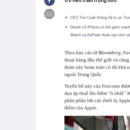
trở nên trầm trọng hơn.
CEO Tim Cook không hề lo sợ Tru
Doanh số iPhone có thể giảm mạnh
Watch và AirPods thoát nạn nhờ sả
Theo báo cáo từ
Bloomberg
, Fo
thoại hàng đầu thế giới và cũng 
đoàn này hoàn toàn có đủ khả n
ngoài Trung Quốc.
Tuyên bố này của Foxconn được
dọa áp thuế lên thêm "ít nhất" 
phần phần lớn các thiết bị Appl
điểm của Apple.