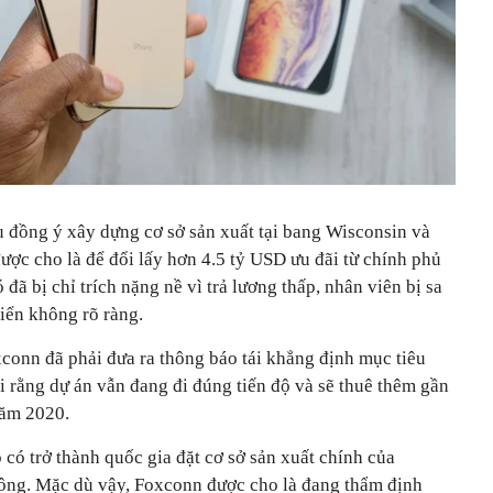
 đồng ý xây dựng cơ sở sản xuất tại bang Wisconsin và
ược cho là để đổi lấy hơn 4.5 tỷ USD ưu đãi từ chính phủ
đã bị chỉ trích nặng nề vì trả lương thấp, nhân viên bị sa
riển không rõ ràng.
conn đã phải đưa ra thông báo tái khẳng định mục tiêu
i rằng dự án vẫn đang đi đúng tiến độ và sẽ thuê thêm gần
năm 2020.
 có trở thành quốc gia đặt cơ sở sản xuất chính của
ông. Mặc dù vậy, Foxconn được cho là đang thẩm định