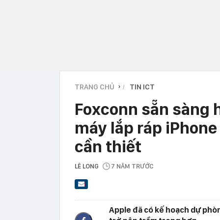
TRANG CHỦ
TIN ICT
›
Foxconn sẵn sàng h
máy lắp ráp iPhone
cần thiết
LÊ LONG
7 NĂM TRƯỚC
Apple đã có kế hoạch dự phò