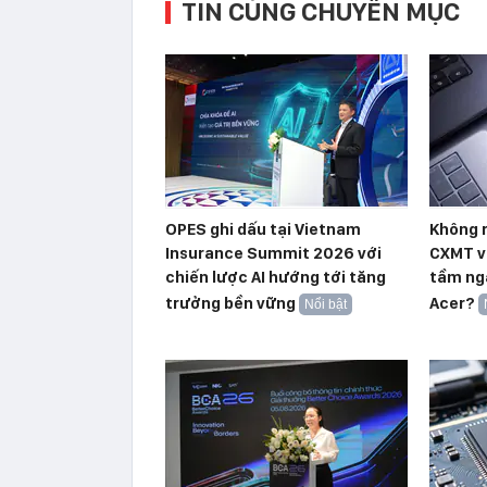
TIN CÙNG CHUYÊN MỤC
OPES ghi dấu tại Vietnam
Không r
Insurance Summit 2026 với
CXMT vẫ
chiến lược AI hướng tới tăng
tầm ng
trưởng bền vững
Acer?
Nổi bật