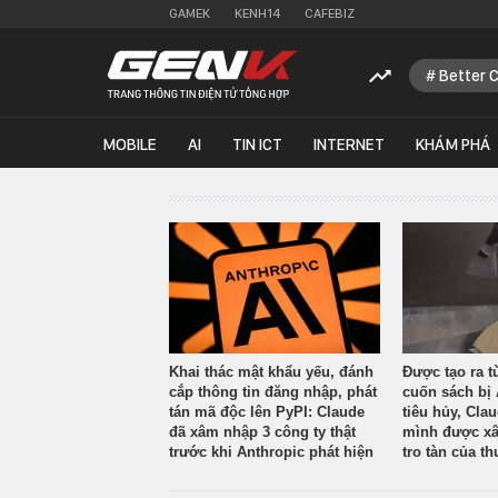
GAMEK
KENH14
CAFEBIZ
Better 
MOBILE
AI
TIN ICT
INTERNET
KHÁM PHÁ
Khai thác mật khẩu yếu, đánh
Được tạo ra t
cắp thông tin đăng nhập, phát
cuốn sách bị 
tán mã độc lên PyPI: Claude
tiêu hủy, Cla
đã xâm nhập 3 công ty thật
mình được xâ
trước khi Anthropic phát hiện
tro tàn của th