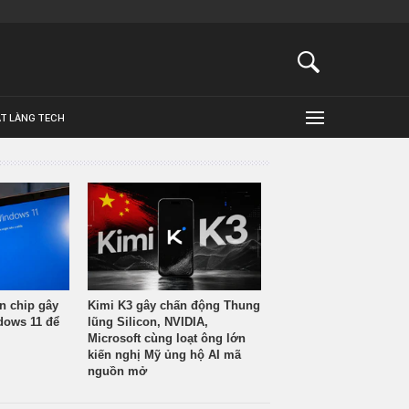
ẬT LÀNG TECH
n chip gây
Kimi K3 gây chấn động Thung
ndows 11 để
lũng Silicon, NVIDIA,
Microsoft cùng loạt ông lớn
kiến nghị Mỹ ủng hộ AI mã
nguồn mở