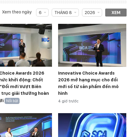
Xem theo ngày
6
THÁNG 8
2026
XEM
 Choice Awards 2026
Innovative Choice Awards
hức khởi động: Chốt
2026 mở hạng mục cho đổi
“Đổi mới Vượt Biên
mới số từ sản phẩm đến mô
à trục giải thưởng hoàn
hình
ới
Nổi bật
4 giờ trước