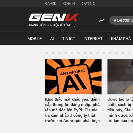
GAMEK
KENH14
CAFEBIZ
Better 
MOBILE
AI
TIN ICT
INTERNET
KHÁM PHÁ
Khai thác mật khẩu yếu, đánh
Được tạo ra t
cắp thông tin đăng nhập, phát
cuốn sách bị 
tán mã độc lên PyPI: Claude
tiêu hủy, Cla
đã xâm nhập 3 công ty thật
mình được xâ
trước khi Anthropic phát hiện
tro tàn của th