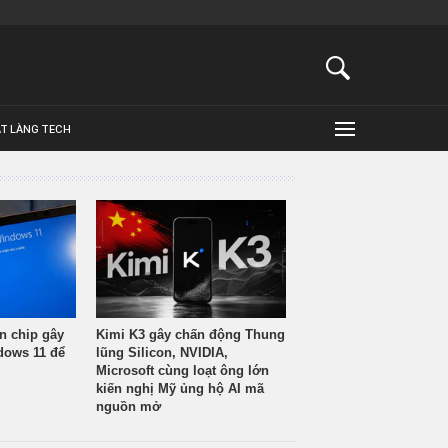
ẬT LÀNG TECH
n chip gây
Kimi K3 gây chấn động Thung
ndows 11 để
lũng Silicon, NVIDIA,
Microsoft cùng loạt ông lớn
kiến nghị Mỹ ủng hộ AI mã
nguồn mở