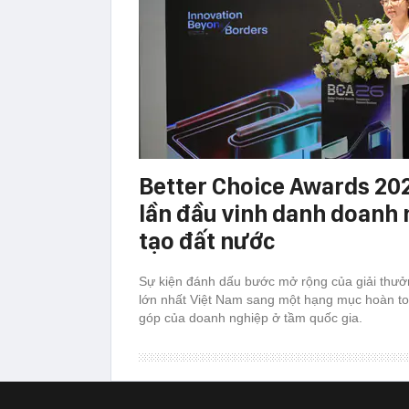
Better Choice Awards 202
lần đầu vinh danh doanh 
tạo đất nước
Sự kiện đánh dấu bước mở rộng của giải thưở
lớn nhất Việt Nam sang một hạng mục hoàn to
góp của doanh nghiệp ở tầm quốc gia.