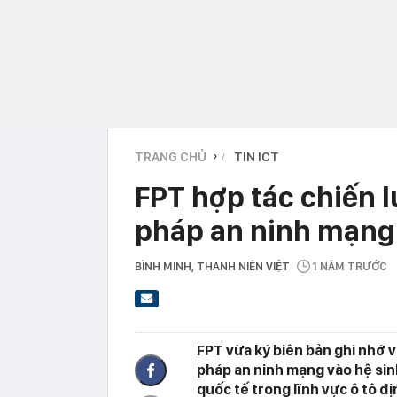
TRANG CHỦ
TIN ICT
›
FPT hợp tác chiến l
pháp an ninh mạng 
BÌNH MINH
, THANH NIÊN VIỆT
1 NĂM TRƯỚC
FPT vừa ký biên bản ghi nhớ v
pháp an ninh mạng vào hệ sin
quốc tế trong lĩnh vực ô tô 