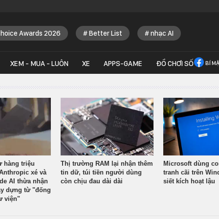
Choice Awards 2026
Better List
nhạc AI
XEM - MUA - LUÔN
XE
APPS-GAME
ĐỒ CHƠI SỐ
BÍ M
ừ hàng triệu
Thị trường RAM lại nhận thêm
Microsoft dùng co
Anthropic xé và
tin dữ, túi tiền người dùng
tranh cãi trên Wi
ude AI thừa nhận
còn chịu đau dài dài
siết kích hoạt lậu
y dựng từ "đống
ư viện"