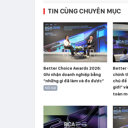
TIN CÙNG CHUYÊN MỤC
Better Choice Awards 2026:
Better
Ghi nhận doanh nghiệp bằng
chính t
“những gì đã làm và đo được”
chủ đề 
giới” v
Nổi bật
toàn m