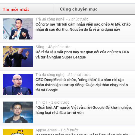
Cùng chuyên mục
Tin mới nhất
Trà đá công nghệ - 2 phút trước
Công ty mẹ TikTok cấm nhân viên sao chép AI Mỹ, chấp
nhận đi sau đối thủ: Nguyên do là vì ứng dụng này
Sống - 48 phút trước
Rò rỉ tài liệu mật phơi bày sự gian dối của chủ tịch FIFA
và dự án ngầm Super League
Trà đá công nghệ - 52 phút trước
CEO DeepMind từ chức, 'công thần' lâu năm rời tập
đoàn thành lập startup riêng: Cuộc đại tháo chạy nhân
tài tại Google
Tin ICT - 1 giờ trước
"Quái kiệt AI" người Việt vừa rời Google để khởi nghiệp,
hàng loạt nhà đầu tư rót vốn
Apps/Games - 1 giờ trước