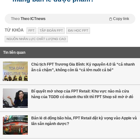
Theo
Theo ICTnews
Copy link
TỪ KHÓA
FPT
TẬP ĐOÀN FPT
ĐẠI HỌC FPT
NGUỒN NHÂN LỰC CHẤT LƯỢNG CAO
Tin liên quan
Chủ tịch FPT Trương Gia Bình: Kỷ nguyên 4.0 là “cá nhanh
ăn cá chậm”, không còn là “cá lớn nuốt cá bé”
Bí quyết mở shop của FPT Retail: Khu vực nào mà cửa
hàng của TGDĐ có doanh thu tốt thì FPT Shop sẽ mở ở đó
Bán lẻ di động bão hòa, FPT Retail đặt kỳ vọng vào Apple và
lấn sân ngành dược?