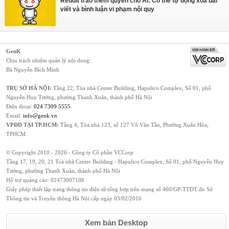
Reddit trao thêm quyền cho AI: Có thể tự động xóa bài
viết và bình luận vi phạm nội quy
GenK
Chịu trách nhiệm quản lý nội dung:
Bà Nguyễn Bích Minh
TRỤ SỞ HÀ NỘI:
Tầng 22, Tòa nhà Center Building, Hapulico Complex, Số 01, phố
Nguyễn Huy Tưởng, phường Thanh Xuân, thành phố Hà Nội
Điện thoại:
024 7309 5555
.
Email:
info@genk.vn
VPĐD TẠI TP.HCM:
Tầng 4, Tòa nhà 123, số 127 Võ Văn Tần, Phường Xuân Hòa,
TPHCM
© Copyright 2010 - 2026 - Công ty Cổ phần VCCorp
Tầng 17, 19, 20, 21 Toà nhà Center Building - Hapulico Complex, Số 01, phố Nguyễn Huy
Tưởng, phường Thanh Xuân, thành phố Hà Nội
Hỗ trợ quảng cáo:
02473007108
Giấy phép thiết lập trang thông tin điện tử tổng hợp trên mạng số 460/GP-TTĐT do Sở
Thông tin và Truyền thông Hà Nội cấp ngày 03/02/2016
Xem bản Desktop