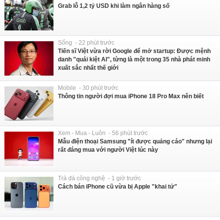
Grab lỗ 1,2 tỷ USD khi làm ngân hàng số
Sống - 22 phút trước
Tiến sĩ Việt vừa rời Google để mở startup: Được mệnh
danh "quái kiệt AI", từng là một trong 35 nhà phát minh
xuất sắc nhất thế giới
Mobile - 30 phút trước
Thông tin người đợi mua iPhone 18 Pro Max nên biết
Xem - Mua - Luôn - 56 phút trước
Mẫu điện thoại Samsung "ít được quảng cáo" nhưng lại
rất đáng mua với người Việt lúc này
Trà đá công nghệ - 1 giờ trước
Cách bán iPhone cũ vừa bị Apple "khai tử"