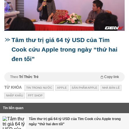
Tâm thư trị giá 64 tỷ USD của Tim
Cook cứu Apple trong ngày “thứ hai
đen tối”
Theo
Trí Thức Trẻ
Copy link
TỪ KHÓA
TIN TRONG NƯỚC
APPLE
SẢN PHẨM APPLE
NHÀ BÁN LẺ
NHẬP KHẨU
FPT SHOP
Tin liên quan
Tâm thư trị giá 64 tỷ USD của Tim Cook cứu Apple trong
ngày “thứ hai đen tối”