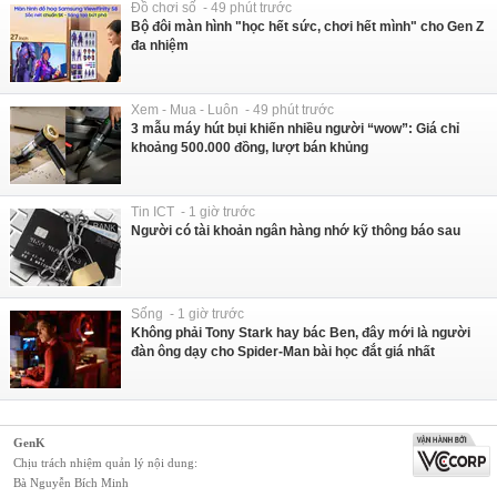
Đồ chơi số - 49 phút trước
Bộ đôi màn hình "học hết sức, chơi hết mình" cho Gen Z
đa nhiệm
Xem - Mua - Luôn - 49 phút trước
3 mẫu máy hút bụi khiến nhiều người “wow”: Giá chỉ
khoảng 500.000 đồng, lượt bán khủng
Tin ICT - 1 giờ trước
Người có tài khoản ngân hàng nhớ kỹ thông báo sau
Sống - 1 giờ trước
Không phải Tony Stark hay bác Ben, đây mới là người
đàn ông dạy cho Spider-Man bài học đắt giá nhất
GenK
Chịu trách nhiệm quản lý nội dung:
Bà Nguyễn Bích Minh