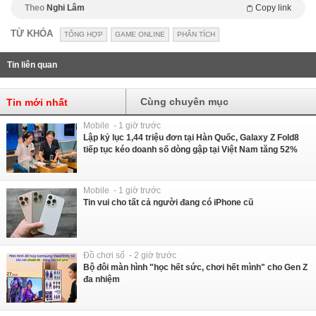
Theo
Nghi Lâm
Copy link
TỪ KHÓA
TỔNG HỢP
GAME ONLINE
PHÂN TÍCH
Tin liên quan
Cùng chuyên mục
Tin mới nhất
Mobile - 1 giờ trước
Lập kỷ lục 1,44 triệu đơn tại Hàn Quốc, Galaxy Z Fold8
tiếp tục kéo doanh số dòng gập tại Việt Nam tăng 52%
Mobile - 1 giờ trước
Tin vui cho tất cả người đang có iPhone cũ
Đồ chơi số - 2 giờ trước
Bộ đôi màn hình "học hết sức, chơi hết mình" cho Gen Z
đa nhiệm