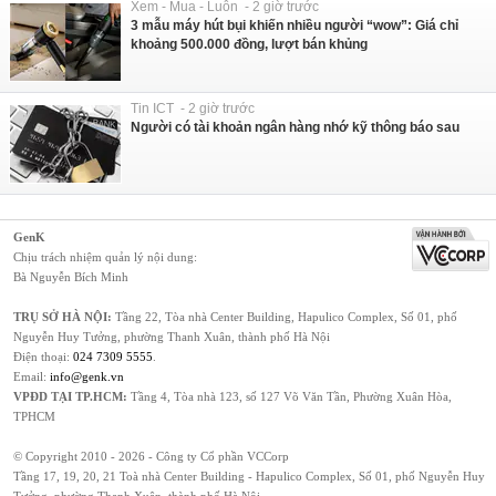
Xem - Mua - Luôn - 2 giờ trước
3 mẫu máy hút bụi khiến nhiều người “wow”: Giá chỉ
khoảng 500.000 đồng, lượt bán khủng
Tin ICT - 2 giờ trước
Người có tài khoản ngân hàng nhớ kỹ thông báo sau
GenK
Chịu trách nhiệm quản lý nội dung:
Bà Nguyễn Bích Minh
TRỤ SỞ HÀ NỘI:
Tầng 22, Tòa nhà Center Building, Hapulico Complex, Số 01, phố
Nguyễn Huy Tưởng, phường Thanh Xuân, thành phố Hà Nội
Điện thoại:
024 7309 5555
.
Email:
info@genk.vn
VPĐD TẠI TP.HCM:
Tầng 4, Tòa nhà 123, số 127 Võ Văn Tần, Phường Xuân Hòa,
TPHCM
© Copyright 2010 - 2026 - Công ty Cổ phần VCCorp
Tầng 17, 19, 20, 21 Toà nhà Center Building - Hapulico Complex, Số 01, phố Nguyễn Huy