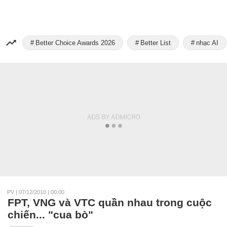
Better Choice Awards 2026
Better List
nhạc AI
PV
|
07/12/2010 | 00:00
FPT, VNG và VTC quần nhau trong cuộc
chiến... "cua bò"