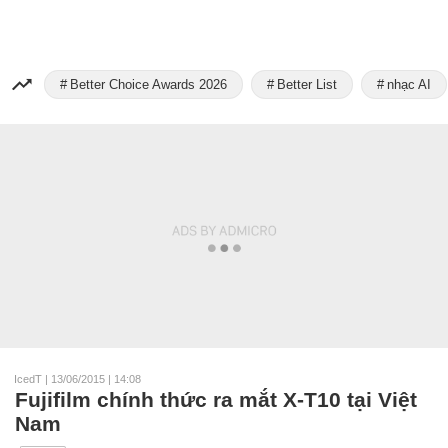
Better Choice Awards 2026
Better List
nhạc AI
IcedT
|
13/06/2015 | 14:08
Fujifilm chính thức ra mắt X-T10 tại Việt
Nam