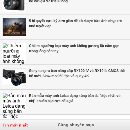
kệ với giá 92 triệu đồng
5 bí quyết cực kỳ đơn giản để có được bức ảnh chụp trẻ
nhỏ tuyệt đẹp
Chiêm ngưỡng loạt máy ảnh không gương lật nằm gọn
trong lòng bàn tay
Sony tung ra bản nâng cấp RX100 IV và RX10 II: CMOS thế
hệ mới, Slow-mo 960 fps và quay 4K
Bản mẫu máy ảnh Leica dạng súng bắn tỉa "độc nhất vô
nhị" chuẩn bị được đấu giá
Cùng chuyên mục
Tin mới nhất