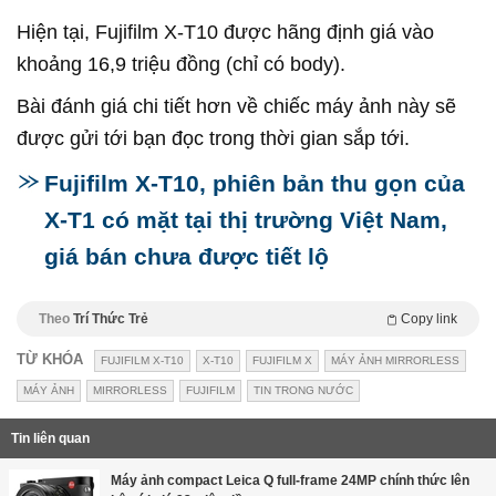
Hiện tại, Fujifilm X-T10 được hãng định giá vào
khoảng 16,9 triệu đồng (chỉ có body).
Bài đánh giá chi tiết hơn về chiếc máy ảnh này sẽ
được gửi tới bạn đọc trong thời gian sắp tới.
Fujifilm X-T10, phiên bản thu gọn của
X-T1 có mặt tại thị trường Việt Nam,
giá bán chưa được tiết lộ
Theo
Trí Thức Trẻ
Copy link
TỪ KHÓA
FUJIFILM X-T10
X-T10
FUJIFILM X
MÁY ẢNH MIRRORLESS
MÁY ẢNH
MIRRORLESS
FUJIFILM
TIN TRONG NƯỚC
Tin liên quan
Máy ảnh compact Leica Q full-frame 24MP chính thức lên