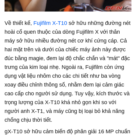
Về thiết kế,
Fujifilm X-T10
sở hữu những đường nét
hoài cổ quen thuộc của dòng Fujifilm X với thân
máy sở hữu nhiều đường nét cơ khí cứng cáp. Cả
hai mặt trên và dưới của chiếc máy ảnh này được
đúc bằng magie, đem lại độ chắc chắn và "mát" đặc
trưng của kim loại nhẹ. Ngoài ra, Fujifilm còn ứng
dụng vật liệu nhôm cho các chi tiết như ba vòng
xoay điều chỉnh thông số, nhằm đem lại cảm giác
cao cấp cho người sử dụng. Tuy vậy, kích thước và
trọng lượng của X-T10 khá nhỏ gọn khi so với
người anh X-T1, và máy cũng bị loại bỏ khả năng
chống chịu thời tiết.
gX-T10 sở hữu cảm biến độ phân giải 16 MP chuẩn 