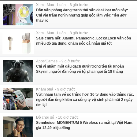
Xem - Mua - Luôn - 6 giờ trước
Dân văn phòng đang tranh thủ săn deal loạt món này:
Chỉ vài trăm nghìn nhưng giúp góc làm việc "lên đời"
thấy rõ
Xem - Mua - Luôn - 8 giờ trước
Sale chưa hết: Xiaomi, Panasonic, Lock&Lock vẫn còn
nhiều đồ gia dụng, chăm sóc cá nhân giá tốt
Apps/Games - 9 giờ trước
Chỉ vì nhầm một dấu gạch dưới trong tên tài khoản
Skyrim, người đàn ông vô tội phải ngồi tù 18 tháng
Khám phá - 9 giờ trước
Vứt nhầm tấm vé số trúng hơn 30 tỷ đồng vào thùng rác,
người đàn ông khiến cả công ty vệ sinh phải mất 2 ngày
tìm lại
Đồ chơi số - 10 giờ trước
Sennheiser MOMENTUM 5 Wireless ra mắt tại Việt Nam,
giá 12,49 triệu đồng