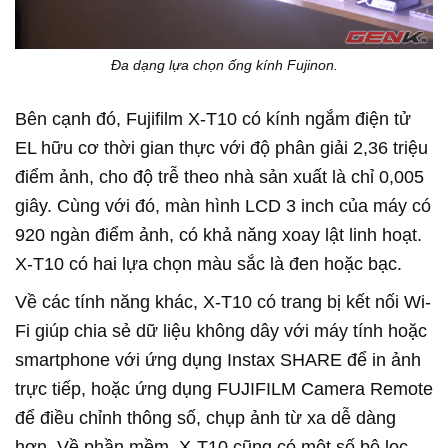
Đa dạng lựa chọn ống kính Fujinon.
Bên cạnh đó, Fujifilm X-T10 có kính ngắm điện tử
EL hữu cơ thời gian thực với độ phân giải 2,36 triệu
điểm ảnh, cho độ trễ theo nhà sản xuất là chỉ 0,005
giây. Cùng với đó, màn hình LCD 3 inch của máy có
920 ngàn điểm ảnh, có khả năng xoay lật linh hoạt.
X-T10 có hai lựa chọn màu sắc là đen hoặc bạc.
Về các tính năng khác, X-T10 có trang bị kết nối Wi-
Fi giúp chia sẻ dữ liệu không dây với máy tính hoặc
smartphone với ứng dụng Instax SHARE để in ảnh
trực tiếp, hoặc ứng dụng FUJIFILM Camera Remote
để điều chỉnh thông số, chụp ảnh từ xa dễ dàng
hơn. Về phần mềm, X-T10 cũng có một số bộ lọc