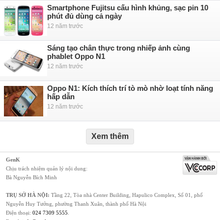
Smartphone Fujitsu cấu hình khủng, sạc pin 10
phút đủ dùng cả ngày
12 năm trước
Sáng tạo chân thực trong nhiếp ảnh cùng
phablet Oppo N1
12 năm trước
Oppo N1: Kích thích trí tò mò nhờ loạt tính năng
hấp dẫn
12 năm trước
Xem thêm
GenK
Chịu trách nhiệm quản lý nội dung:
Bà Nguyễn Bích Minh
TRỤ SỞ HÀ NỘI:
Tầng 22, Tòa nhà Center Building, Hapulico Complex, Số 01, phố
Nguyễn Huy Tưởng, phường Thanh Xuân, thành phố Hà Nội
Điện thoại:
024 7309 5555
.