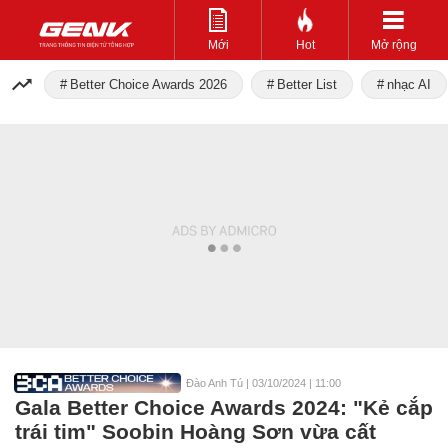
Mới
Hot
Mở rộng
Better Choice Awards 2026
Better List
nhạc AI
Đào Anh Tú
|
03/10/2024 | 11:00
Gala Better Choice Awards 2024: "Kẻ cắp
trái tim" Soobin Hoàng Sơn vừa cất