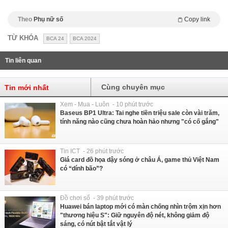
Theo
Phụ nữ số
Copy link
TỪ KHÓA
BCA 24
BCA 2024
Tin liên quan
Cùng chuyên mục
Tin mới nhất
Xem - Mua - Luôn - 10 phút trước
Baseus BP1 Ultra: Tai nghe tiền triệu sale còn vài trăm,
tính năng nào cũng chưa hoàn hảo nhưng "có cố gắng"
Tin ICT - 26 phút trước
Giá card đồ họa dậy sóng ở châu Á, game thủ Việt Nam
có “dính bão”?
Đồ chơi số - 39 phút trước
Huawei bán laptop mới có màn chống nhìn trộm xịn hơn
"thương hiệu S": Giữ nguyên độ nét, không giảm độ
sáng, có nút bật tắt vật lý