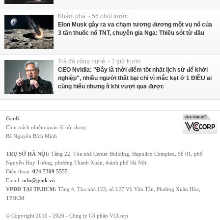
Khám phá - 56 phút trước
Elon Musk gây ra va chạm tương đương một vụ nổ của
3 tấn thuốc nổ TNT, chuyên gia Nga: Thiếu sót từ đầu
Trà đá công nghệ - 1 giờ trước
CEO Nvidia: "Đây là thời điểm tốt nhất lịch sử để khởi
nghiệp", nhiều người thất bại chỉ vì mắc kẹt ở 1 ĐIỀU ai
cũng hiểu nhưng ít khi vượt qua được
GenK
Chịu trách nhiệm quản lý nội dung:
Bà Nguyễn Bích Minh
TRỤ SỞ HÀ NỘI:
Tầng 22, Tòa nhà Center Building, Hapulico Complex, Số 01, phố
Nguyễn Huy Tưởng, phường Thanh Xuân, thành phố Hà Nội
Điện thoại:
024 7309 5555
.
Email:
info@genk.vn
VPĐD TẠI TP.HCM:
Tầng 4, Tòa nhà 123, số 127 Võ Văn Tần, Phường Xuân Hòa,
TPHCM
© Copyright 2010 - 2026 - Công ty Cổ phần VCCorp