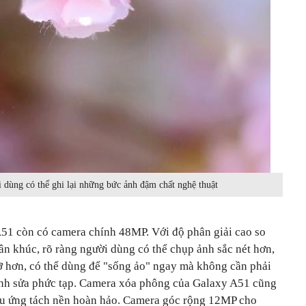
 dùng có thể ghi lại những bức ảnh đậm chất nghệ thuật
51 còn có camera chính 48MP. Với độ phân giải cao so
ân khúc, rõ ràng người dùng có thể chụp ảnh sắc nét hơn,
ỡ hơn, có thể dùng để "sống ảo" ngay mà không cần phải
hỉnh sửa phức tạp. Camera xóa phông của Galaxy A51 cũng
iệu ứng tách nền hoàn hảo. Camera góc rộng 12MP cho