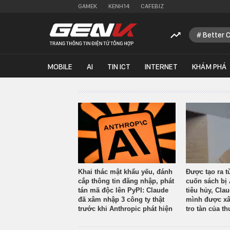
GAMEK
KENH14
CAFEBIZ
Better 
MOBILE
AI
TIN ICT
INTERNET
KHÁM PHÁ
Khai thác mật khẩu yếu, đánh
Được tạo ra t
cắp thông tin đăng nhập, phát
cuốn sách bị 
tán mã độc lên PyPI: Claude
tiêu hủy, Cla
đã xâm nhập 3 công ty thật
mình được xâ
trước khi Anthropic phát hiện
tro tàn của th