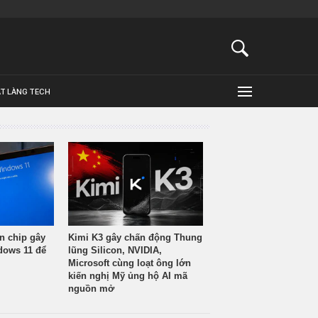
ẬT LÀNG TECH
n chip gây
Kimi K3 gây chấn động Thung
ndows 11 để
lũng Silicon, NVIDIA,
Microsoft cùng loạt ông lớn
kiến nghị Mỹ ủng hộ AI mã
nguồn mở