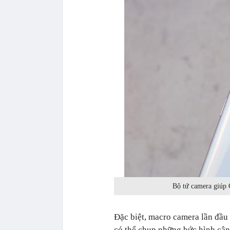
Bộ tứ camera giúp 
Đặc biệt, macro camera lần đầu 
có thể chụp những bức hình cận 