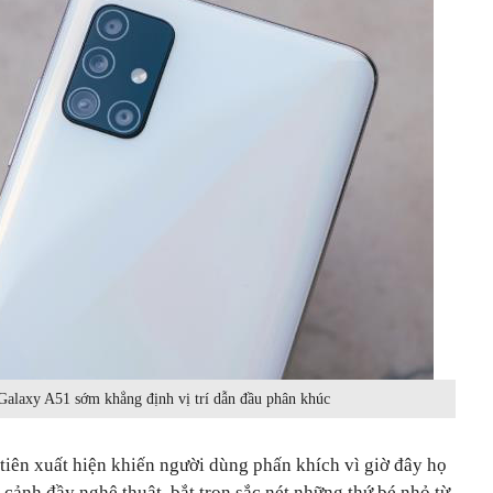
Galaxy A51 sớm khẳng định vị trí dẫn đầu phân khúc
tiên xuất hiện khiến người dùng phấn khích vì giờ đây họ
cảnh đầy nghệ thuật, bắt trọn sắc nét những thứ bé nhỏ từ