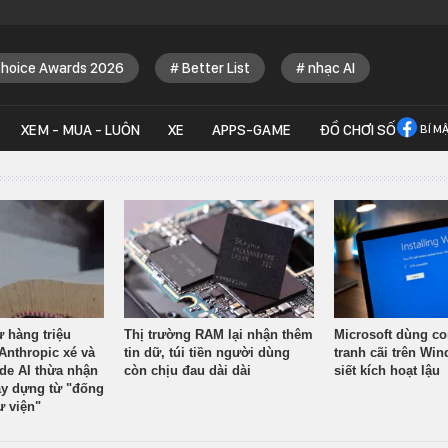
Choice Awards 2026
Better List
nhạc AI
XEM - MUA - LUÔN
XE
APPS-GAME
ĐỒ CHƠI SỐ
BÍ M
ừ hàng triệu
Thị trường RAM lại nhận thêm
Microsoft dùng co
Anthropic xé và
tin dữ, túi tiền người dùng
tranh cãi trên Wi
ude AI thừa nhận
còn chịu đau dài dài
siết kích hoạt lậu
y dựng từ "đống
ư viện"