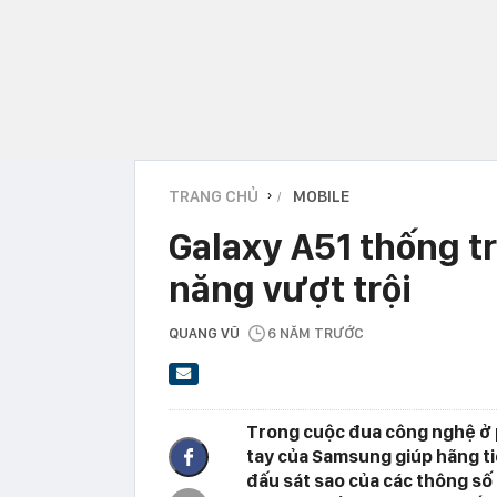
TRANG CHỦ
MOBILE
›
Galaxy A51 thống tr
năng vượt trội
QUANG VŨ
6 NĂM TRƯỚC
Trong cuộc đua công nghệ ở p
tay của Samsung giúp hãng ti
đấu sát sao của các thông số 