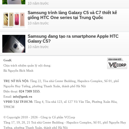
10 năm trước
Samsung trình làng Galaxy C5 và C7 thiết kế
giống HTC One series tại Trung Quốc
10 năm trước
Samsung đang tạo ra smartphone Apple HTC
Galaxy C5?
10 năm trước
GenK
Chịu trách nhiệm quản lý nội dung:
Bà Nguyễn Bích Minh
TRỤ SỞ HÀ NỘI:
Tầng 22, Tòa nhà Center Building, Hapulico Complex, Số 01, phố
Nguyễn Huy Tưởng, phường Thanh Xuân, thành phố Hà Nội
Điện thoại:
024 7309 5555
.
Email:
info@genk.vn
VPĐD TẠI TP.HCM:
Tầng 4, Tòa nhà 123, số 127 Võ Văn Tần, Phường Xuân Hòa,
TPHCM
© Copyright 2010 - 2026 - Công ty Cổ phần VCCorp
Tầng 17, 19, 20, 21 Toà nhà Center Building - Hapulico Complex, Số 01, phố Nguyễn Huy
Tưởng, phường Thanh Xuân, thành phố Hà Nội