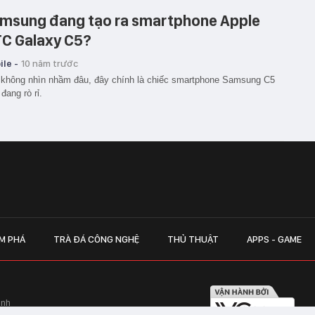
msung đang tạo ra smartphone Apple
C Galaxy C5?
le -
10 năm trước
không nhìn nhầm đâu, đây chính là chiếc smartphone Samsung C5
 đang rò rỉ.
M PHÁ
TRÀ ĐÁ CÔNG NGHỆ
THỦ THUẬT
APPS - GAME
inh