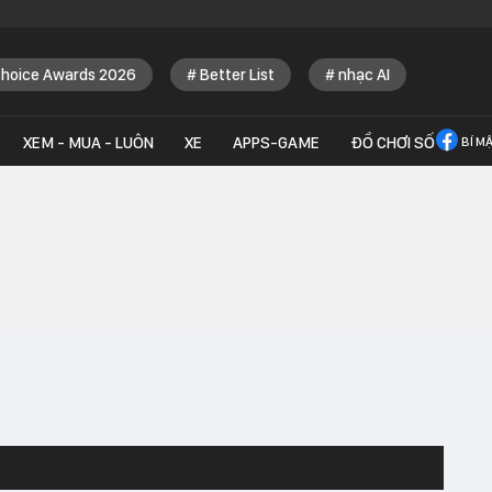
Choice Awards 2026
Better List
nhạc AI
XEM - MUA - LUÔN
XE
APPS-GAME
ĐỒ CHƠI SỐ
BÍ M