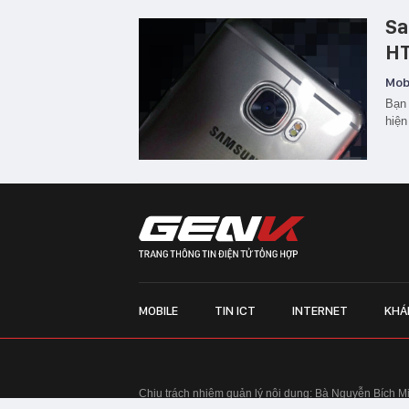
Sa
HT
Mobi
Bạn 
hiện
MOBILE
TIN ICT
INTERNET
KHÁ
Chịu trách nhiệm quản lý nội dung: Bà Nguyễn Bích M