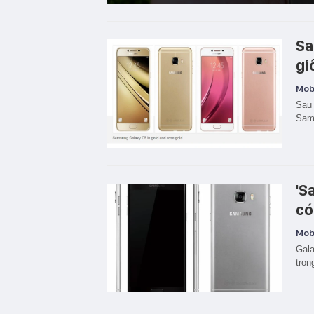
Sa
gi
Mobi
Sau 
Sams
'S
có
Mobi
Gala
tron