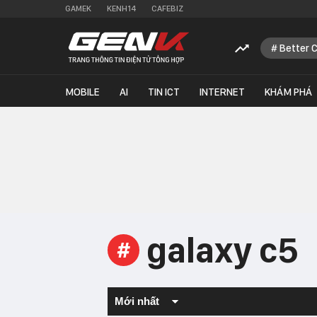
GAMEK
KENH14
CAFEBIZ
Better 
MOBILE
AI
TIN ICT
INTERNET
KHÁM PHÁ
galaxy c5
#
Mới nhất