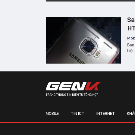
Sa
HT
Mobi
Bạn 
hiện
MOBILE
TIN ICT
INTERNET
KHÁ