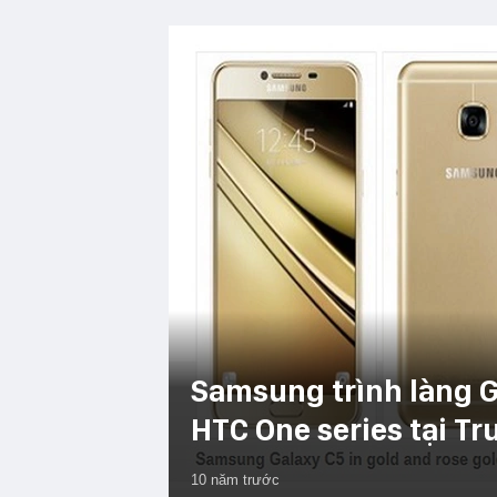
Samsung trình làng Ga
HTC One series tại T
10 năm trước