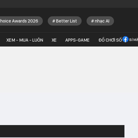
Choice Awards 2026
Better List
nhạc AI
XEM - MUA - LUÔN
XE
APPS-GAME
ĐỒ CHƠI SỐ
BÍ M