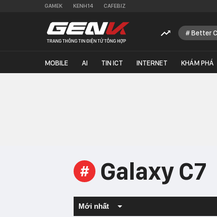
GAMEK
KENH14
CAFEBIZ
Better 
MOBILE
AI
TIN ICT
INTERNET
KHÁM PHÁ
Galaxy C7
#
Mới nhất