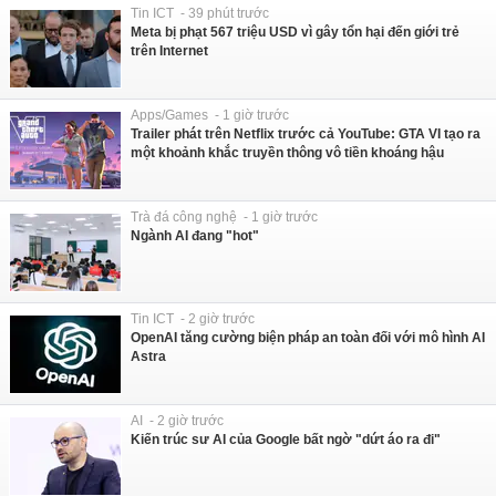
Tin ICT - 39 phút trước
Meta bị phạt 567 triệu USD vì gây tổn hại đến giới trẻ
trên Internet
Apps/Games - 1 giờ trước
Trailer phát trên Netflix trước cả YouTube: GTA VI tạo ra
một khoảnh khắc truyền thông vô tiền khoáng hậu
Trà đá công nghệ - 1 giờ trước
Ngành AI đang "hot"
Tin ICT - 2 giờ trước
OpenAI tăng cường biện pháp an toàn đối với mô hình AI
Astra
AI - 2 giờ trước
Kiến trúc sư AI của Google bất ngờ "dứt áo ra đi"