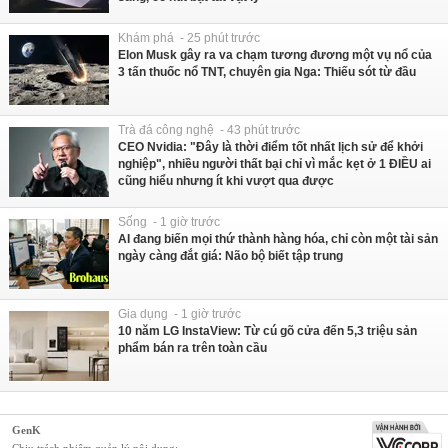
Khám phá - 25 phút trước
Elon Musk gây ra va chạm tương đương một vụ nổ của
3 tấn thuốc nổ TNT, chuyên gia Nga: Thiếu sót từ đầu
Trà đá công nghệ - 43 phút trước
CEO Nvidia: "Đây là thời điểm tốt nhất lịch sử để khởi
nghiệp", nhiều người thất bại chỉ vì mắc kẹt ở 1 ĐIỀU ai
cũng hiểu nhưng ít khi vượt qua được
Sống - 1 giờ trước
AI đang biến mọi thứ thành hàng hóa, chỉ còn một tài sản
ngày càng đắt giá: Não bộ biết tập trung
Gia dụng - 1 giờ trước
10 năm LG InstaView: Từ cú gõ cửa đến 5,3 triệu sản
phẩm bán ra trên toàn cầu
GenK