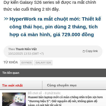
Dự kiến Galaxy S26 series sẽ được ra mắt chính
thức vào cuối tháng 2 tới đây.
HyperWork ra mắt chuột mới: Thiết kế
công thái học, pin dùng 2 tháng, tích
hợp cả màn hình, giá 729.000 đồng
Theo
Thanh Niên Việt
Copy link
10/12/2025 13:53 (GMT +7)
TỪ KHÓA
EXYNOS
GALAXY S26
Tin liên quan
Cùng chuyên mục
Tin mới nhất
Đồ chơi số - 8 phút trước
Huawei bán laptop mới có màn chống nhìn trộm xịn hơn
"thương hiệu S": Giữ nguyên độ nét, không giảm độ
sáng, có nút bật tắt vật lý