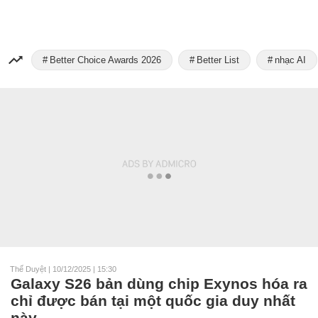
Better Choice Awards 2026
Better List
nhạc AI
Thế Duyệt
|
10/12/2025 | 15:30
Galaxy S26 bản dùng chip Exynos hóa ra
chỉ được bán tại một quốc gia duy nhất
này