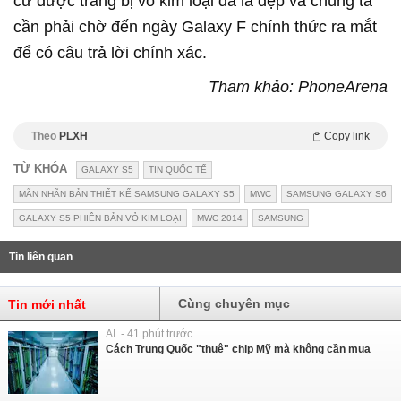
cứ được trang bị vỏ kim loại đã là đẹp và chúng ta
cần phải chờ đến ngày Galaxy F chính thức ra mắt
để có câu trả lời chính xác.
Tham khảo: PhoneArena
Theo
PLXH
Copy link
TỪ KHÓA
GALAXY S5
TIN QUỐC TẾ
MÃN NHÃN BẢN THIẾT KẾ SAMSUNG GALAXY S5
MWC
SAMSUNG GALAXY S6
GALAXY S5 PHIÊN BẢN VỎ KIM LOẠI
MWC 2014
SAMSUNG
Tin liên quan
Cùng chuyên mục
Tin mới nhất
AI - 41 phút trước
Cách Trung Quốc "thuê" chip Mỹ mà không cần mua