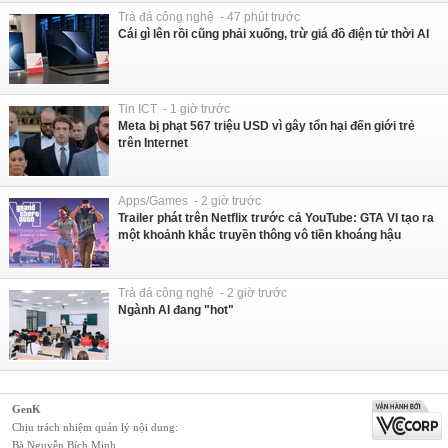
Trà đá công nghệ - 47 phút trước
Cái gì lên rồi cũng phải xuống, trừ giá đồ điện tử thời AI
Tin ICT - 1 giờ trước
Meta bị phạt 567 triệu USD vì gây tổn hại đến giới trẻ
trên Internet
Apps/Games - 2 giờ trước
Trailer phát trên Netflix trước cả YouTube: GTA VI tạo ra
một khoảnh khắc truyền thông vô tiền khoáng hậu
Trà đá công nghệ - 2 giờ trước
Ngành AI đang "hot"
GenK
Chịu trách nhiệm quản lý nội dung:
Bà Nguyễn Bích Minh