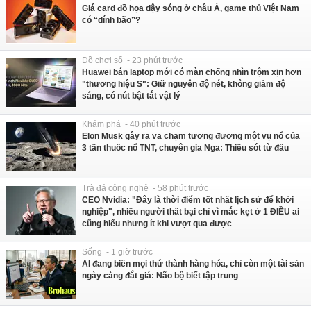
Giá card đồ họa dậy sóng ở châu Á, game thủ Việt Nam
có “dính bão”?
Đồ chơi số - 23 phút trước
Huawei bán laptop mới có màn chống nhìn trộm xịn hơn
"thương hiệu S": Giữ nguyên độ nét, không giảm độ
sáng, có nút bật tắt vật lý
Khám phá - 40 phút trước
Elon Musk gây ra va chạm tương đương một vụ nổ của
3 tấn thuốc nổ TNT, chuyên gia Nga: Thiếu sót từ đầu
Trà đá công nghệ - 58 phút trước
CEO Nvidia: "Đây là thời điểm tốt nhất lịch sử để khởi
nghiệp", nhiều người thất bại chỉ vì mắc kẹt ở 1 ĐIỀU ai
cũng hiểu nhưng ít khi vượt qua được
Sống - 1 giờ trước
AI đang biến mọi thứ thành hàng hóa, chỉ còn một tài sản
ngày càng đắt giá: Não bộ biết tập trung