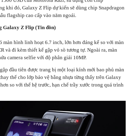
n 1500 USD của Motorola Razr, sử dụng con chip
ong khi đó, Galaxy Z Flip dự kiến sẽ dùng chip Snapdragon
mẫu flagship cao cấp vào năm ngoái.
 Galaxy Z Flip (Tin đồn)
ó màn hình linh hoạt 6.7 inch, lớn hơn đáng kể so với màn
 và đi kèm thiết kế gập vỏ sò tương tự. Ngoài ra, màn
hứa camera selfie với độ phân giải 10MP.
gập đầu tiên được trang bị một loại kính mới bao phủ màn
, thay thế cho lớp bảo vệ bằng nhựa từng thấy trên Galaxy
hơn so với thế hệ trước, hạn chế trầy xước trong quá trình