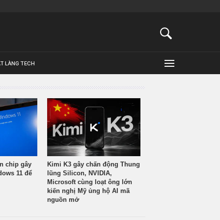
ẬT LÀNG TECH
n chip gây
Kimi K3 gây chấn động Thung
ndows 11 để
lũng Silicon, NVIDIA,
Microsoft cùng loạt ông lớn
kiến nghị Mỹ ủng hộ AI mã
nguồn mở