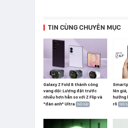
TIN CÙNG CHUYÊN MỤC
Galaxy Z Fold 8 thành công
Smartp
vang dội: Lượng đặt trước
lên giá
nhiều hơn hẳn so với Z Flip và
hưởng l
"đàn anh" Ultra
rõ
Nổi bật
Nổi b