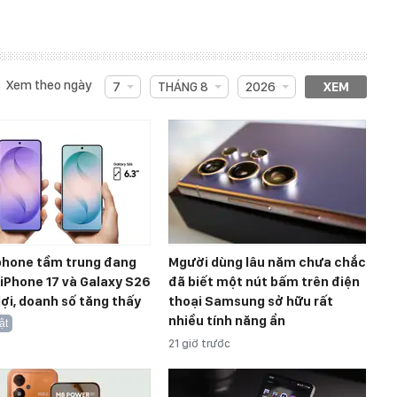
Xem theo ngày
7
THÁNG 8
2026
XEM
hone tầm trung đang
Mgười dùng lâu năm chưa chắc
, iPhone 17 và Galaxy S26
đã biết một nút bấm trên điện
ợi, doanh số tăng thấy
thoại Samsung sở hữu rất
nhiều tính năng ẩn
ật
21 giờ trước