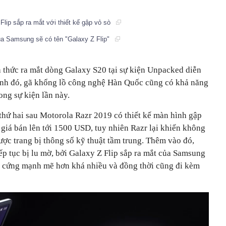
ip sắp ra mắt với thiết kế gập vỏ sò
a Samsung sẽ có tên "Galaxy Z Flip"
 thức ra mắt dòng Galaxy S20 tại sự kiện Unpacked diễn
cạnh đó, gã khổng lồ công nghệ Hàn Quốc cũng có khả năng
rong sự kiện lần này.
thứ hai sau Motorola Razr 2019 có thiết kế màn hình gập
giá bán lên tới 1500 USD, tuy nhiên Razr lại khiến không
được trang bị thông số kỹ thuật tầm trung. Thêm vào đó,
iếp tục bị lu mờ, bởi Galaxy Z Flip sắp ra mắt của Samsung
n cứng mạnh mẽ hơn khá nhiều và đồng thời cũng đi kèm