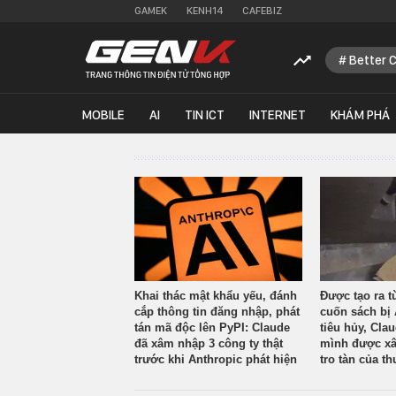
GAMEK
KENH14
CAFEBIZ
Better 
MOBILE
AI
TIN ICT
INTERNET
KHÁM PHÁ
Khai thác mật khẩu yếu, đánh
Được tạo ra t
cắp thông tin đăng nhập, phát
cuốn sách bị 
tán mã độc lên PyPI: Claude
tiêu hủy, Cla
đã xâm nhập 3 công ty thật
mình được xâ
trước khi Anthropic phát hiện
tro tàn của th