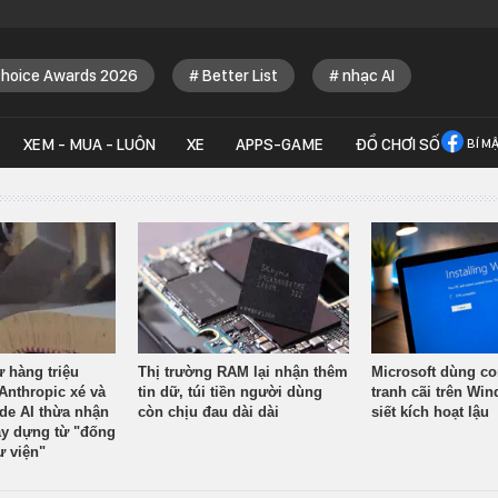
Choice Awards 2026
Better List
nhạc AI
XEM - MUA - LUÔN
XE
APPS-GAME
ĐỒ CHƠI SỐ
BÍ M
ừ hàng triệu
Thị trường RAM lại nhận thêm
Microsoft dùng co
Anthropic xé và
tin dữ, túi tiền người dùng
tranh cãi trên Wi
ude AI thừa nhận
còn chịu đau dài dài
siết kích hoạt lậu
y dựng từ "đống
ư viện"