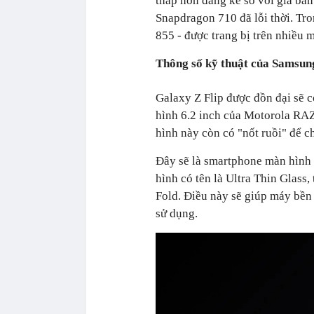
thấp hơn đáng kể so với giá bá
Snapdragon 710 đã lỗi thời. Tr
855 - được trang bị trên nhiều 
Thông số kỹ thuật của Samsung
Galaxy Z Flip được đồn đại sẽ c
hình 6.2 inch của Motorola RAZR
hình này còn có "nốt ruồi" để c
Đây sẽ là smartphone màn hình 
hình có tên là Ultra Thin Glass
Fold. Điều này sẽ giúp máy bền 
sử dụng.