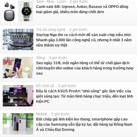
Xem - Mua - Luôn - 2 giờ trước
Canh sale 8/8: Ugreen, Anker, Baseus và OPPO đồng
loạt giảm giá, nhiều món đáng chốt đơn
Trà đá công nghệ - 2 giờ trước
Startup Nga tìm ra cách mới để sản xuất chip siêu nhỏ:
Nhanh gấp 3.000 lần công nghệ cũ, nhưng ít nhất 3 năm
nữa thành sự thật
Sống - 4 giờ trước
Sau ngày 31/8, một ngân hàng có thể từ chối giao dịch
rút/chuyển tiền online của khách hàng trong trường hợp
sau
Đồ chơi số - 4 giờ trước
Đây là cách ASUS ProArt “phủ sóng” góc làm việc của
giới sáng tạo: Từ màn hình hàng chục triệu, đến loạt linh
kiện PC
Mobile - 5 giờ trước
Bất chấp giá linh kiện leo thang, smartphone gập cao
cấp của Samsung vẫn lập kỷ lục đặt hàng tại Đông Nam
Á và Châu Đại Dương