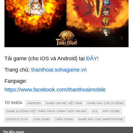
Tải game (cho iOS và Android) tại
ĐÂY!
Trang chủ:
thanthoai.sohagame.vn
Fanpage:
https://www.facebook.com/thanthoaimobile
TỪ KHÓA
ANDROID
GAME ONLINE VIỆT NAM
GAME HAY CHO DI ĐỘNG
GAME DI ĐỘNG VIỆT THẦN THOẠI CHÍNH THỨC RA MẮT
IOS
APP STORE
GOOGLE PLAY
ỨNG DỤNG
THẦN THOẠI
GAME HAY CHO SMARTPHONE
Tin liên quan