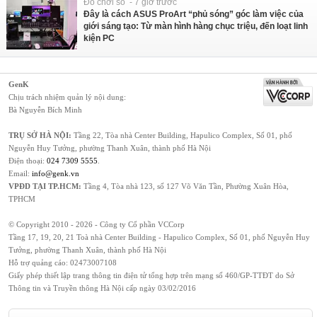
Đồ chơi số - 7 giờ trước
Đây là cách ASUS ProArt “phủ sóng” góc làm việc của
giới sáng tạo: Từ màn hình hàng chục triệu, đến loạt linh
kiện PC
GenK
Chịu trách nhiệm quản lý nội dung:
Bà Nguyễn Bích Minh
TRỤ SỞ HÀ NỘI:
Tầng 22, Tòa nhà Center Building, Hapulico Complex, Số 01, phố
Nguyễn Huy Tưởng, phường Thanh Xuân, thành phố Hà Nội
Điện thoại:
024 7309 5555
.
Email:
info@genk.vn
VPĐD TẠI TP.HCM:
Tầng 4, Tòa nhà 123, số 127 Võ Văn Tần, Phường Xuân Hòa,
TPHCM
© Copyright 2010 - 2026 - Công ty Cổ phần VCCorp
Tầng 17, 19, 20, 21 Toà nhà Center Building - Hapulico Complex, Số 01, phố Nguyễn Huy
Tưởng, phường Thanh Xuân, thành phố Hà Nội
Hỗ trợ quảng cáo:
02473007108
Giấy phép thiết lập trang thông tin điện tử tổng hợp trên mạng số 460/GP-TTĐT do Sở
Thông tin và Truyền thông Hà Nội cấp ngày 03/02/2016