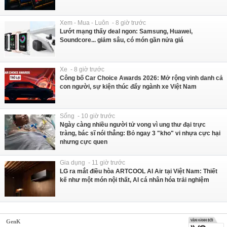
Xem - Mua - Luôn - 8 giờ trước
Lướt mạng thấy deal ngon: Samsung, Huawei,
Soundcore... giảm sâu, có món gần nửa giá
Xe - 8 giờ trước
Công bố Car Choice Awards 2026: Mở rộng vinh danh cả
con người, sự kiện thúc đẩy ngành xe Việt Nam
Sống - 10 giờ trước
Ngày càng nhiều người tử vong vì ung thư đại trực
tràng, bác sĩ nói thẳng: Bỏ ngay 3 "kho" vi nhựa cực hại
nhưng cực quen
Gia dụng - 11 giờ trước
LG ra mắt điều hòa ARTCOOL AI Air tại Việt Nam: Thiết
kế như một món nội thất, AI cá nhân hóa trải nghiệm
GenK