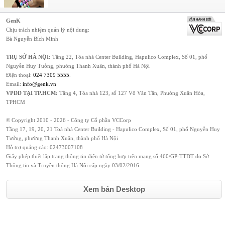
GenK
Chịu trách nhiệm quản lý nội dung:
Bà Nguyễn Bích Minh
TRỤ SỞ HÀ NỘI:
Tầng 22, Tòa nhà Center Building, Hapulico Complex, Số 01, phố
Nguyễn Huy Tưởng, phường Thanh Xuân, thành phố Hà Nội
Điện thoại:
024 7309 5555
.
Email:
info@genk.vn
VPĐD TẠI TP.HCM:
Tầng 4, Tòa nhà 123, số 127 Võ Văn Tần, Phường Xuân Hòa,
TPHCM
© Copyright 2010 - 2026 - Công ty Cổ phần VCCorp
Tầng 17, 19, 20, 21 Toà nhà Center Building - Hapulico Complex, Số 01, phố Nguyễn Huy
Tưởng, phường Thanh Xuân, thành phố Hà Nội
Hỗ trợ quảng cáo:
02473007108
Giấy phép thiết lập trang thông tin điện tử tổng hợp trên mạng số 460/GP-TTĐT do Sở
Thông tin và Truyền thông Hà Nội cấp ngày 03/02/2016
Xem bản Desktop