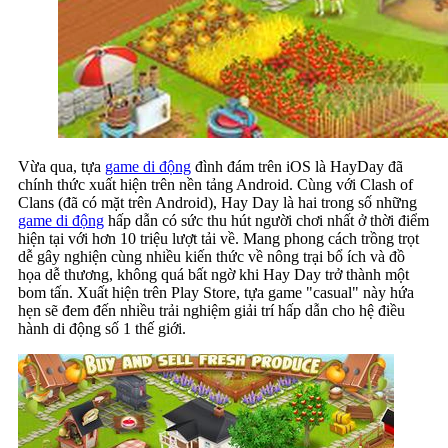
Vừa qua, tựa
game di động
đình đám trên iOS là HayDay đã
chính thức xuất hiện trên nền tảng Android. Cùng với Clash of
Clans (đã có mặt trên Android), Hay Day là hai trong số những
game di động
hấp dẫn có sức thu hút người chơi nhất ở thời điểm
hiện tại với hơn 10 triệu lượt tải về. Mang phong cách trồng trọt
dễ gây nghiện cùng nhiều kiến thức về nông trại bổ ích và đồ
họa dễ thương, không quá bất ngờ khi Hay Day trở thành một
bom tấn. Xuất hiện trên Play Store, tựa game "casual" này hứa
hẹn sẽ đem đến nhiều trải nghiệm giải trí hấp dẫn cho hệ điều
hành di động số 1 thế giới.