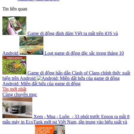
Tin liên quan
Game di động đình đám Việt ra mắt trên iOS và
Android
Loạt game di động đặc sắc trong tháng 10
Game di động hấp dẫn Clash of Clans chính thức xuất
hiện trên Android
Android: Miền đất hứa của game di động
Tin mới nhất
Cùng chuyên mục
Xem - Mua - Luôn - 33 phút trước
Epson ra mắt 8
mẫu máy in EcoTank mới tại Việt Nam, tập trung vào hiệu suất và