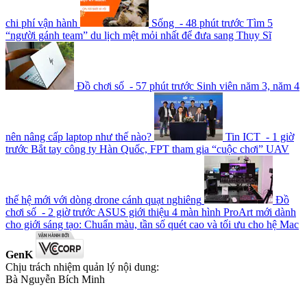
chi phí vận hành
Sống - 48 phút trước
Tìm 5
“người gánh team” du lịch mệt mỏi nhất để đưa sang Thụy Sĩ
Đồ chơi số - 57 phút trước
Sinh viên năm 3, năm 4
nên nâng cấp laptop như thế nào?
Tin ICT - 1 giờ
trước
Bắt tay công ty Hàn Quốc, FPT tham gia “cuộc chơi” UAV
thế hệ mới với dòng drone cánh quạt nghiêng
Đồ
chơi số - 2 giờ trước
ASUS giới thiệu 4 màn hình ProArt mới dành
cho giới sáng tạo: Chuẩn màu, tần số quét cao và tối ưu cho hệ Mac
GenK
Chịu trách nhiệm quản lý nội dung:
Bà Nguyễn Bích Minh