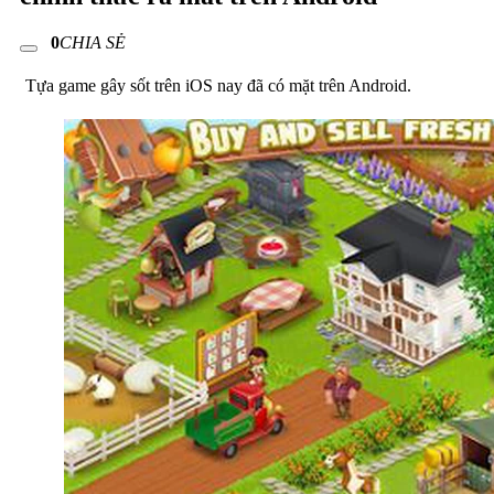
0
CHIA SẺ
Tựa game gây sốt trên iOS nay đã có mặt trên Android.