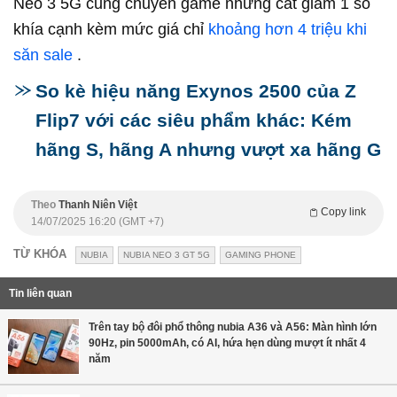
Neo 3 5G cũng chuyên game nhưng cắt giảm 1 số
khía cạnh kèm mức giá chỉ
khoảng hơn 4 triệu khi
săn sale
.
So kè hiệu năng Exynos 2500 của Z
Flip7 với các siêu phẩm khác: Kém
hãng S, hãng A nhưng vượt xa hãng G
Theo
Thanh Niên Việt
Copy link
14/07/2025 16:20 (GMT +7)
TỪ KHÓA
NUBIA
NUBIA NEO 3 GT 5G
GAMING PHONE
Tin liên quan
Trên tay bộ đôi phổ thông nubia A36 và A56: Màn hình lớn
90Hz, pin 5000mAh, có AI, hứa hẹn dùng mượt ít nhất 4
năm