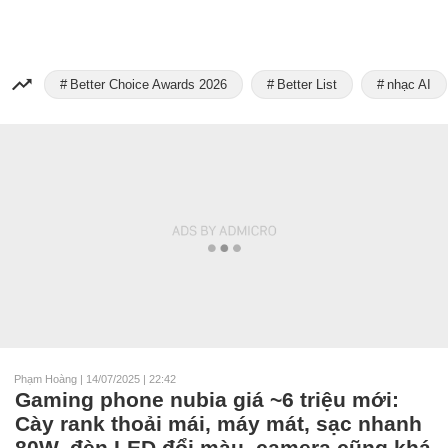
Better Choice Awards 2026
Better List
nhạc AI
Phạm Hoàng
|
14/07/2025 | 22:42
Gaming phone nubia giá ~6 triệu mới:
Cày rank thoải mái, máy mát, sạc nhanh
80W, đèn LED đổi màu, camera cũng khá