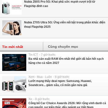
Nubia Z60S Pro 5G: Khai phá sức mạnh vượt trội từ
Flagship đỉnh cao
Nubia Z70S Ultra 5G: Ứng viên nổi bật trong phân khúc điện
thoại Flagship 2025
Cùng chuyên mục
Tin mới nhất
Tin ICT - 7 giờ trước
Ba nhà sản xuất RAM lớn nhất thế giới đã bán hết sạch
hàng cho cả năm 2027
Xem - Mua - Luôn - 8 giờ trước
Lướt mạng thấy deal ngon: Samsung, Huawei,
Soundcore... giảm sâu, có món gần nửa giá
Xe - 8 giờ trước
Công bố Car Choice Awards 2026: Mở rộng vinh danh cả
con người, sự kiện thúc đẩy ngành xe Việt Nam