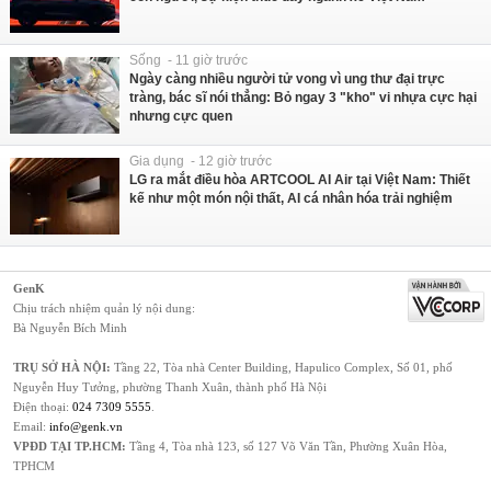
Sống - 11 giờ trước
Ngày càng nhiều người tử vong vì ung thư đại trực
tràng, bác sĩ nói thẳng: Bỏ ngay 3 "kho" vi nhựa cực hại
nhưng cực quen
Gia dụng - 12 giờ trước
LG ra mắt điều hòa ARTCOOL AI Air tại Việt Nam: Thiết
kế như một món nội thất, AI cá nhân hóa trải nghiệm
GenK
Chịu trách nhiệm quản lý nội dung:
Bà Nguyễn Bích Minh
TRỤ SỞ HÀ NỘI:
Tầng 22, Tòa nhà Center Building, Hapulico Complex, Số 01, phố
Nguyễn Huy Tưởng, phường Thanh Xuân, thành phố Hà Nội
Điện thoại:
024 7309 5555
.
Email:
info@genk.vn
VPĐD TẠI TP.HCM:
Tầng 4, Tòa nhà 123, số 127 Võ Văn Tần, Phường Xuân Hòa,
TPHCM