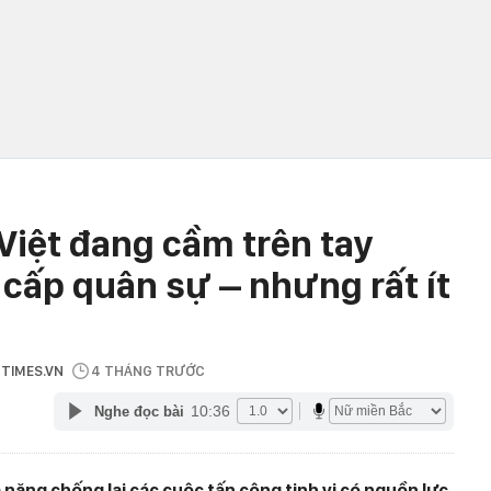
Việt đang cầm trên tay
cấp quân sự – nhưng rất ít
TTIMES.VN
4 THÁNG TRƯỚC
10:36
Nghe đọc bài
năng chống lại các cuộc tấn công tinh vi có nguồn lực