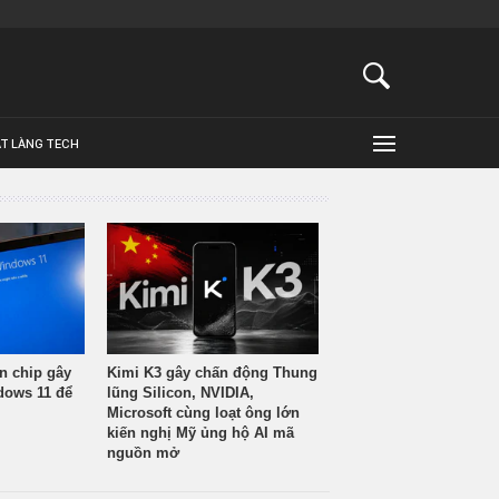
ẬT LÀNG TECH
n chip gây
Kimi K3 gây chấn động Thung
ndows 11 để
lũng Silicon, NVIDIA,
Microsoft cùng loạt ông lớn
kiến nghị Mỹ ủng hộ AI mã
nguồn mở