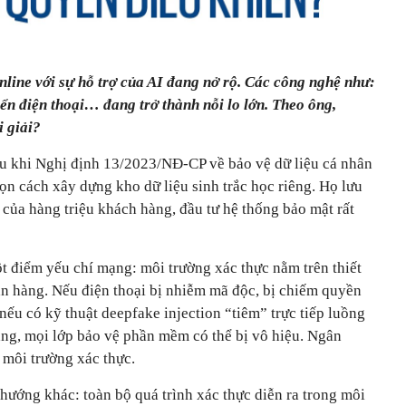
line với sự hỗ trợ của AI đang nở rộ. Các công nghệ như:
ển điện thoại… đang trở thành nỗi lo lớn. Theo ông,
i giải?
u khi Nghị định 13/2023/NĐ-CP về bảo vệ dữ liệu cá nhân
ọn cách xây dựng kho dữ liệu sinh trắc học riêng. Họ lưu
 của hàng triệu khách hàng, đầu tư hệ thống bảo mật rất
t điểm yếu chí mạng: môi trường xác thực nằm trên thiết
ân hàng. Nếu điện thoại bị nhiễm mã độc, bị chiếm quyền
 nếu có kỹ thuật deepfake injection “tiêm” trực tiếp luồng
ng, mọi lớp bảo vệ phần mềm có thể bị vô hiệu. Ngân
môi trường xác thực.
 hướng khác: toàn bộ quá trình xác thực diễn ra trong môi