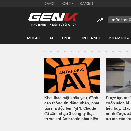
GAMEK
KENH14
CAFEBIZ
Better 
MOBILE
AI
TIN ICT
INTERNET
KHÁM PHÁ
Khai thác mật khẩu yếu, đánh
Được tạo ra t
cắp thông tin đăng nhập, phát
cuốn sách bị 
tán mã độc lên PyPI: Claude
tiêu hủy, Cla
đã xâm nhập 3 công ty thật
mình được xâ
trước khi Anthropic phát hiện
tro tàn của th