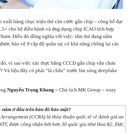
 xuất hàng chục triệu thẻ căn cước gắn chip – công bố đạt
5+ cho hệ điều hành và ứng dụng chip ICAO tích hợp
t Nam. Điều đó đồng nghĩa với việc: tấm thẻ đang nằm
t được bảo vệ ở cấp độ quân sự, có khả năng chống lại các
đó, vì sao việc xác thực bằng CCCD gắn chip vẫn chưa
ử? Và liệu đây có phải “lá chắn” trước làn sóng deepfake
 ông
Nguyễn Trọng Khang –
Chủ tịch MK Group – xoay
nằm ở đâu trên bản đồ bảo mật?
Arrangement (CCRA) là thỏa thuận quốc tế về đánh giá an
TT, được công nhận bởi hơn 30 quốc gia như Hoa Kỳ, Đức,