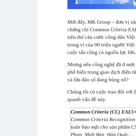
Mới đây, MK Group – đơn vị sản
chứng chỉ Common Criteria EAL
trên thẻ căn cước công dân Việ
trong ví của 90 triệu người Việ
cuộc tấn công có nguồn lực lớn.
Nhưng nếu công nghệ đã ở mức 
phổ biến trong giao dịch điện t
và lừa đảo số đang bùng nổ?
Chúng tôi có cuộc trao đổi với
quanh vấn đề này.
Common Criteria (CC)
EAL5+ 
Common Criteria Recognition 
toàn bảo mật cho sản phẩm CN
Pháp, Nhật Bản, Hàn Quốc…