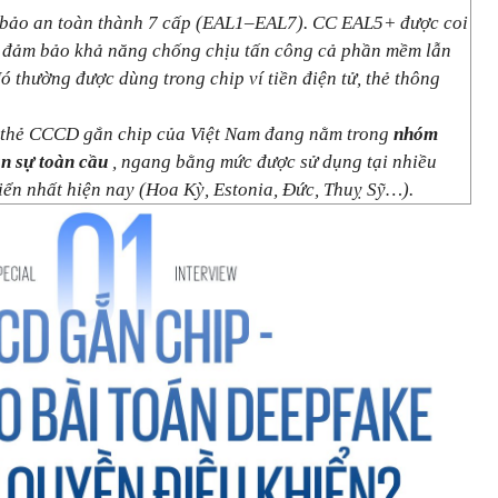
 bảo an toàn thành 7 cấp (EAL1–EAL7). CC EAL5+ được coi
o, đảm bảo khả năng chống chịu tấn công cả phần mềm lẫn
ó thường được dùng trong chip ví tiền điện tử, thẻ thông
 thẻ CCCD gắn chip của Việt Nam đang nằm trong
nhóm
ân sự toàn cầu
, ngang bằng mức được sử dụng tại nhiều
riển nhất hiện nay (Hoa Kỳ, Estonia, Đức, Thuỵ Sỹ…).