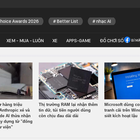
Choice Awards 2026
Better List
nhạc AI
XEM - MUA - LUÔN
XE
APPS-GAME
ĐỒ CHƠI SỐ
BÍ M
ừ hàng triệu
Thị trường RAM lại nhận thêm
Microsoft dùng co
Anthropic xé và
tin dữ, túi tiền người dùng
tranh cãi trên Wi
ude AI thừa nhận
còn chịu đau dài dài
siết kích hoạt lậu
y dựng từ "đống
ư viện"