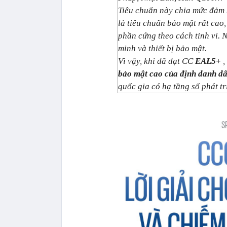
Tiêu chuẩn này chia mức đảm
là tiêu chuẩn bảo mật rất ca
phần cứng theo cách tinh vi. N
minh và thiết bị bảo mật.
Vì vậy, khi đã đạt CC
EAL5+
,
bảo mật cao của định danh d
quốc gia có hạ tầng số phát t