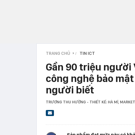
TRANG CHỦ
TIN ICT
›
Gần 90 triệu người 
công nghệ bảo mật 
người biết
TRƯƠNG THU HƯỜNG - THIẾT KẾ: HÀ MĨ
, MARKE
Sản phẩm đạt mức này có khả 