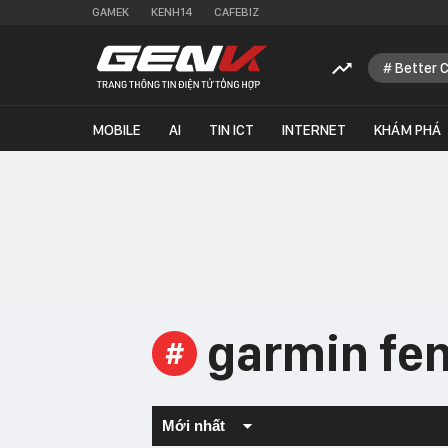
GAMEK
KENH14
CAFEBIZ
Better 
MOBILE
AI
TIN ICT
INTERNET
KHÁM PHÁ
garmin fen
#
Mới nhất