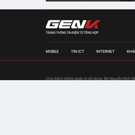
MOBILE
TIN ICT
INTERNET
KHÁ
Chịu trách nhiệm quản lý nội dung: Bà Nguyễn Bích M
TRỤ SỞ HÀ NỘI:
Tầng 22, Tòa nhà Center Building, 
Huy Tưởng, phường Thanh Xuân, thành phố Hà Nội
Điện thoại: 024 7309 5555.
Email:
info@genk.vn
VPĐD TẠI TP.HCM:
Tầng 4, Tòa nhà 123, số 127 Võ
© Copyright 2010 - 2026 - Công ty Cổ phần VCCorp
Tầng 17, 19, 20, 21 Toà nhà Center Building - Hapul
Tưởng, phường Thanh Xuân, thành phố Hà Nội
Giấy phép thiết lập trang thông tin điện tử tổng hợp