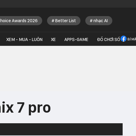
Choice Awards 2026
Better List
nhạc AI
XEM - MUA - LUÔN
XE
APPS-GAME
ĐỒ CHƠI SỐ
BÍ M
ix 7 pro