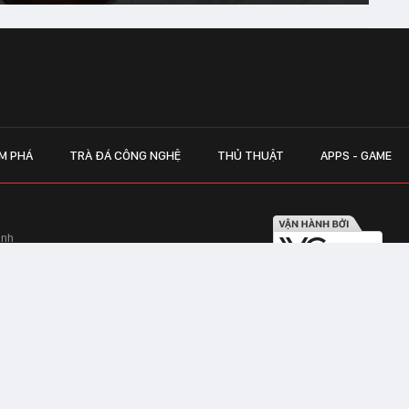
M PHÁ
TRÀ ĐÁ CÔNG NGHỆ
THỦ THUẬT
APPS - GAME
inh
Hapulico Complex, Số 01, phố Nguyễn
LIÊN HỆ QUẢN
 Văn Tần, Phường Xuân Hòa, TPHCM
Hotline hỗ trợ quảng cáo:
ico Complex, Số 01, phố Nguyễn Huy
Email:
giaitrixahoi@admicr
Hỗ trợ & CSKH: Admicro
 trên mạng số 460/GP-TTĐT do Sở Thông