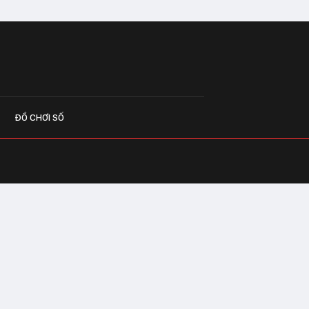
ĐỒ CHƠI SỐ
G CÁO
o.vn