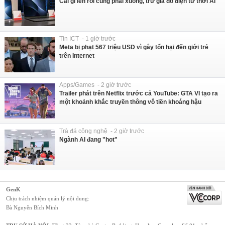
Cái gì lên rồi cũng phải xuống, trừ giá đồ điện tử thời AI
Tin ICT - 1 giờ trước
Meta bị phạt 567 triệu USD vì gây tổn hại đến giới trẻ
trên Internet
Apps/Games - 2 giờ trước
Trailer phát trên Netflix trước cả YouTube: GTA VI tạo ra
một khoảnh khắc truyền thông vô tiền khoáng hậu
Trà đá công nghệ - 2 giờ trước
Ngành AI đang "hot"
GenK
Chịu trách nhiệm quản lý nội dung:
Bà Nguyễn Bích Minh