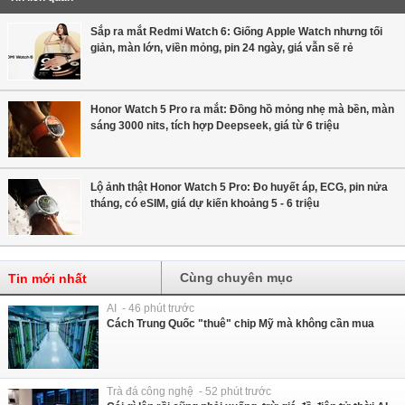
Sắp ra mắt Redmi Watch 6: Giống Apple Watch nhưng tối
giản, màn lớn, viền mỏng, pin 24 ngày, giá vẫn sẽ rẻ
Honor Watch 5 Pro ra mắt: Đồng hồ mỏng nhẹ mà bền, màn
sáng 3000 nits, tích hợp Deepseek, giá từ 6 triệu
Lộ ảnh thật Honor Watch 5 Pro: Đo huyết áp, ECG, pin nửa
tháng, có eSIM, giá dự kiến khoảng 5 - 6 triệu
Cùng chuyên mục
Tin mới nhất
AI - 46 phút trước
Cách Trung Quốc "thuê" chip Mỹ mà không cần mua
Trà đá công nghệ - 52 phút trước