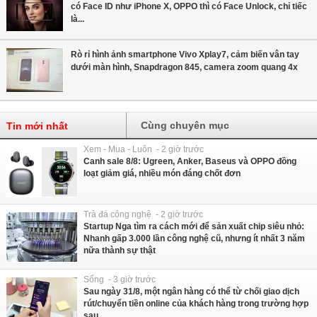
có Face ID như iPhone X, OPPO thì có Face Unlock, chỉ tiếc
là...
Rò rỉ hình ảnh smartphone Vivo Xplay7, cảm biến vân tay
dưới màn hình, Snapdragon 845, camera zoom quang 4x
Cùng chuyên mục
Tin mới nhất
Xem - Mua - Luôn - 2 giờ trước
Canh sale 8/8: Ugreen, Anker, Baseus và OPPO đồng
loạt giảm giá, nhiều món đáng chốt đơn
Trà đá công nghệ - 2 giờ trước
Startup Nga tìm ra cách mới để sản xuất chip siêu nhỏ:
Nhanh gấp 3.000 lần công nghệ cũ, nhưng ít nhất 3 năm
nữa thành sự thật
Sống - 3 giờ trước
Sau ngày 31/8, một ngân hàng có thể từ chối giao dịch
rút/chuyển tiền online của khách hàng trong trường hợp
sau