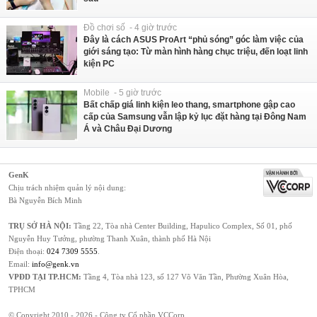
Đồ chơi số - 4 giờ trước
Đây là cách ASUS ProArt “phủ sóng” góc làm việc của
giới sáng tạo: Từ màn hình hàng chục triệu, đến loạt linh
kiện PC
Mobile - 5 giờ trước
Bất chấp giá linh kiện leo thang, smartphone gập cao
cấp của Samsung vẫn lập kỷ lục đặt hàng tại Đông Nam
Á và Châu Đại Dương
GenK
Chịu trách nhiệm quản lý nội dung:
Bà Nguyễn Bích Minh
TRỤ SỞ HÀ NỘI:
Tầng 22, Tòa nhà Center Building, Hapulico Complex, Số 01, phố
Nguyễn Huy Tưởng, phường Thanh Xuân, thành phố Hà Nội
Điện thoại:
024 7309 5555
.
Email:
info@genk.vn
VPĐD TẠI TP.HCM:
Tầng 4, Tòa nhà 123, số 127 Võ Văn Tần, Phường Xuân Hòa,
TPHCM
© Copyright 2010 - 2026 - Công ty Cổ phần VCCorp