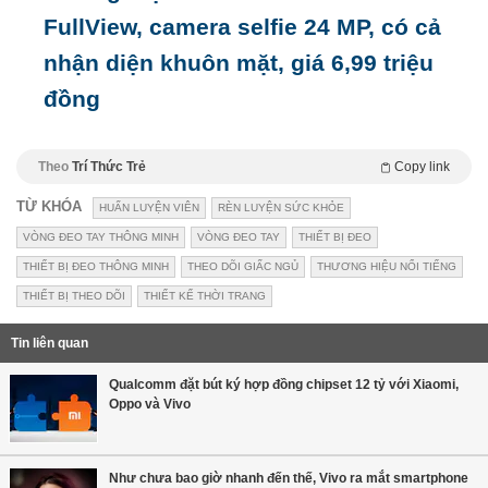
FullView, camera selfie 24 MP, có cả
nhận diện khuôn mặt, giá 6,99 triệu
đồng
Theo
Trí Thức Trẻ
Copy link
TỪ KHÓA
HUẤN LUYỆN VIÊN
RÈN LUYỆN SỨC KHỎE
VÒNG ĐEO TAY THÔNG MINH
VÒNG ĐEO TAY
THIẾT BỊ ĐEO
THIẾT BỊ ĐEO THÔNG MINH
THEO DÕI GIẤC NGỦ
THƯƠNG HIỆU NỔI TIẾNG
THIẾT BỊ THEO DÕI
THIẾT KẾ THỜI TRANG
Tin liên quan
Qualcomm đặt bút ký hợp đồng chipset 12 tỷ với Xiaomi,
Oppo và Vivo
Như chưa bao giờ nhanh đến thế, Vivo ra mắt smartphone