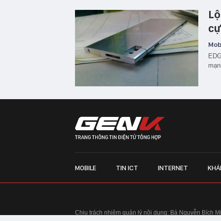
Lộ
cự
Mobi
EDGE
mạn
MOBILE
TIN ICT
INTERNET
KHÁ
Chịu trách nhiệm quản lý nội dung: Bà Nguyễn Bích M