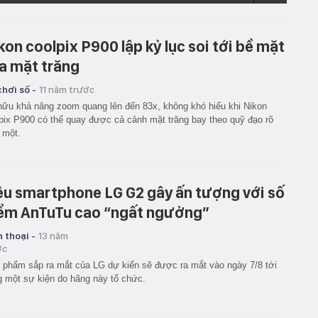
kon coolpix P900 lập kỷ lục soi tới bề mặt
a mặt trăng
hơi số -
11 năm trước
ữu khả năng zoom quang lên đến 83x, không khó hiểu khi Nikon
pix P900 có thể quay được cả cảnh mặt trăng bay theo quỹ đạo rõ
 một.
êu smartphone LG G2 gây ấn tượng với số
ểm AnTuTu cao “ngất ngưởng”
 thoại -
13 năm
ớc
 phẩm sắp ra mắt của LG dự kiến sẽ được ra mắt vào ngày 7/8 tới
g một sự kiện do hãng này tổ chức.