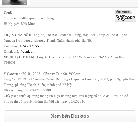
GenK
Chịu trách nhiệm quản lý nội dung:
Bà Nguyễn Bích Minh
TRỤ SỞ HÀ NỘI:
Tầng 22, Tòa nhà Center Building, Hapulico Complex, Số 01, phố
Nguyễn Huy Tưởng, phường Thanh Xuân, thành phố Hà Nội
Điện thoại:
024 7309 5555
.
Email:
info@genk.vn
VPĐD TẠI TP.HCM:
Tầng 4, Tòa nhà 123, số 127 Võ Văn Tần, Phường Xuân Hòa,
TPHCM
© Copyright 2010 - 2026 - Công ty Cổ phần VCCorp
Tầng 17, 19, 20, 21 Toà nhà Center Building - Hapulico Complex, Số 01, phố Nguyễn Huy
Tưởng, phường Thanh Xuân, thành phố Hà Nội
Hỗ trợ quảng cáo:
02473007108
Giấy phép thiết lập trang thông tin điện tử tổng hợp trên mạng số 460/GP-TTĐT do Sở
Thông tin và Truyền thông Hà Nội cấp ngày 03/02/2016
Xem bản Desktop