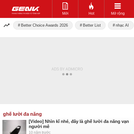
Mới
Hot
Mở rộng
Better Choice Awards 2026
Better List
nhạc AI
ghế lười đa năng
[Video] Nhìn kĩ nhé, đây là ghế lười đa năng vạn
người mê
10 năm trước