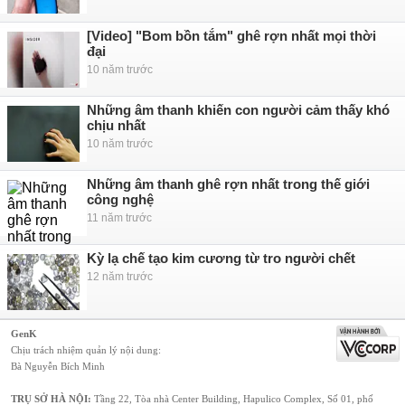
[Video] "Bom bồn tắm" ghê rợn nhất mọi thời
đại
10 năm trước
Những âm thanh khiến con người cảm thấy khó
chịu nhất
10 năm trước
Những âm thanh ghê rợn nhất trong thế giới
công nghệ
11 năm trước
Kỳ lạ chế tạo kim cương từ tro người chết
12 năm trước
GenK
Chịu trách nhiệm quản lý nội dung:
Bà Nguyễn Bích Minh
TRỤ SỞ HÀ NỘI:
Tầng 22, Tòa nhà Center Building, Hapulico Complex, Số 01, phố