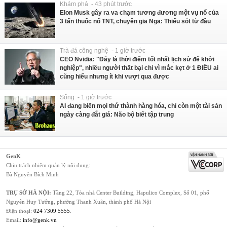
Khám phá - 43 phút trước
Elon Musk gây ra va chạm tương đương một vụ nổ của
3 tấn thuốc nổ TNT, chuyên gia Nga: Thiếu sót từ đầu
Trà đá công nghệ - 1 giờ trước
CEO Nvidia: "Đây là thời điểm tốt nhất lịch sử để khởi
nghiệp", nhiều người thất bại chỉ vì mắc kẹt ở 1 ĐIỀU ai
cũng hiểu nhưng ít khi vượt qua được
Sống - 1 giờ trước
AI đang biến mọi thứ thành hàng hóa, chỉ còn một tài sản
ngày càng đắt giá: Não bộ biết tập trung
GenK
Chịu trách nhiệm quản lý nội dung:
Bà Nguyễn Bích Minh
TRỤ SỞ HÀ NỘI:
Tầng 22, Tòa nhà Center Building, Hapulico Complex, Số 01, phố
Nguyễn Huy Tưởng, phường Thanh Xuân, thành phố Hà Nội
Điện thoại:
024 7309 5555
.
Email:
info@genk.vn