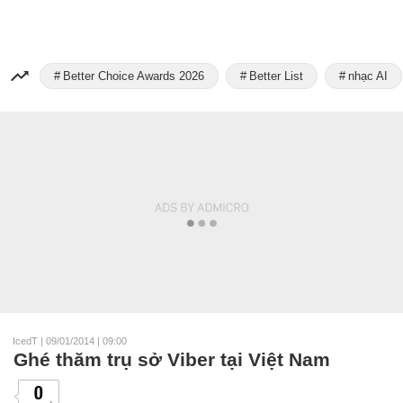
Better Choice Awards 2026
Better List
nhạc AI
IcedT
|
09/01/2014 | 09:00
Ghé thăm trụ sở Viber tại Việt Nam
0