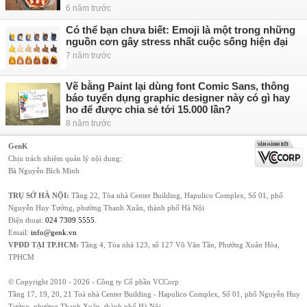
6 năm trước
Có thể bạn chưa biết: Emoji là một trong những
nguồn cơn gây stress nhất cuộc sống hiện đại
7 năm trước
Vẽ bằng Paint lại dùng font Comic Sans, thông
báo tuyển dụng graphic designer này có gì hay
ho để được chia sẻ tới 15.000 lần?
8 năm trước
GenK
Chịu trách nhiệm quản lý nội dung:
Bà Nguyễn Bích Minh
TRỤ SỞ HÀ NỘI:
Tầng 22, Tòa nhà Center Building, Hapulico Complex, Số 01, phố
Nguyễn Huy Tưởng, phường Thanh Xuân, thành phố Hà Nội
Điện thoại:
024 7309 5555
.
Email:
info@genk.vn
VPĐD TẠI TP.HCM:
Tầng 4, Tòa nhà 123, số 127 Võ Văn Tần, Phường Xuân Hòa,
TPHCM
© Copyright 2010 - 2026 - Công ty Cổ phần VCCorp
Tầng 17, 19, 20, 21 Toà nhà Center Building - Hapulico Complex, Số 01, phố Nguyễn Huy
Tưởng, phường Thanh Xuân, thành phố Hà Nội