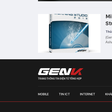
Mi
St
Thủ
(Gen
Ash
MOBILE
TIN ICT
INTERNET
KHÁ