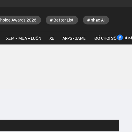
Choice Awards 2026
Better List
nhạc AI
XEM - MUA - LUÔN
XE
APPS-GAME
ĐỒ CHƠI SỐ
BÍ M