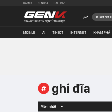
GAMEK
KENH14
CAFEBIZ
Better 
MOBILE
AI
TIN ICT
INTERNET
KHÁM PHÁ
ghi đĩa
#
Mới nhất