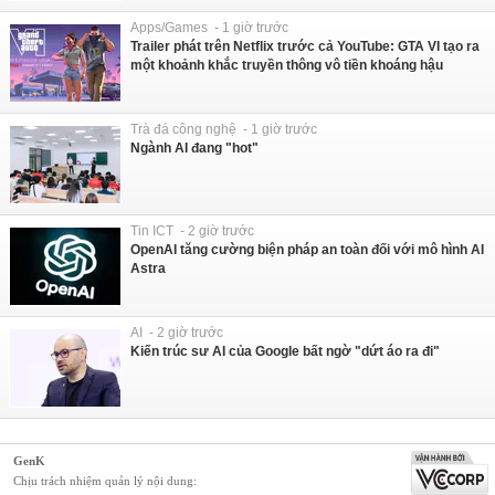
Apps/Games - 1 giờ trước
Trailer phát trên Netflix trước cả YouTube: GTA VI tạo ra
một khoảnh khắc truyền thông vô tiền khoáng hậu
Trà đá công nghệ - 1 giờ trước
Ngành AI đang "hot"
Tin ICT - 2 giờ trước
OpenAI tăng cường biện pháp an toàn đối với mô hình AI
Astra
AI - 2 giờ trước
Kiến trúc sư AI của Google bất ngờ "dứt áo ra đi"
GenK
Chịu trách nhiệm quản lý nội dung: