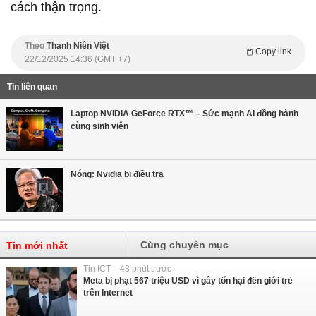
cách thận trọng.
Theo
Thanh Niên Việt
Copy link
22/12/2025 14:36 (GMT +7)
Tin liên quan
Laptop NVIDIA GeForce RTX™ – Sức mạnh AI đồng hành
cùng sinh viên
Nóng: Nvidia bị điều tra
Cùng chuyên mục
Tin mới nhất
Tin ICT - 43 phút trước
Meta bị phạt 567 triệu USD vì gây tổn hại đến giới trẻ
trên Internet