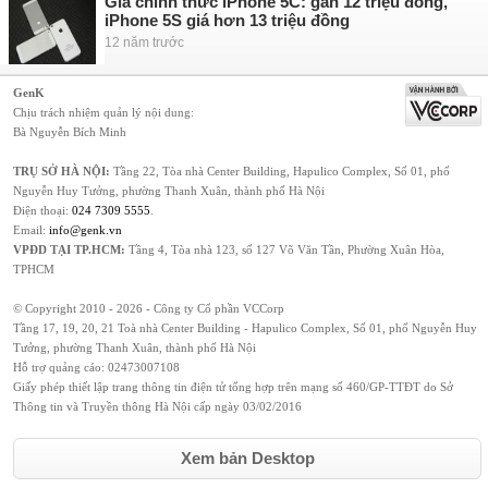
Giá chính thức iPhone 5C: gần 12 triệu đồng,
iPhone 5S giá hơn 13 triệu đồng
12 năm trước
GenK
Chịu trách nhiệm quản lý nội dung:
Bà Nguyễn Bích Minh
TRỤ SỞ HÀ NỘI:
Tầng 22, Tòa nhà Center Building, Hapulico Complex, Số 01, phố
Nguyễn Huy Tưởng, phường Thanh Xuân, thành phố Hà Nội
Điện thoại:
024 7309 5555
.
Email:
info@genk.vn
VPĐD TẠI TP.HCM:
Tầng 4, Tòa nhà 123, số 127 Võ Văn Tần, Phường Xuân Hòa,
TPHCM
© Copyright 2010 - 2026 - Công ty Cổ phần VCCorp
Tầng 17, 19, 20, 21 Toà nhà Center Building - Hapulico Complex, Số 01, phố Nguyễn Huy
Tưởng, phường Thanh Xuân, thành phố Hà Nội
Hỗ trợ quảng cáo:
02473007108
Giấy phép thiết lập trang thông tin điện tử tổng hợp trên mạng số 460/GP-TTĐT do Sở
Thông tin và Truyền thông Hà Nội cấp ngày 03/02/2016
Xem bản Desktop