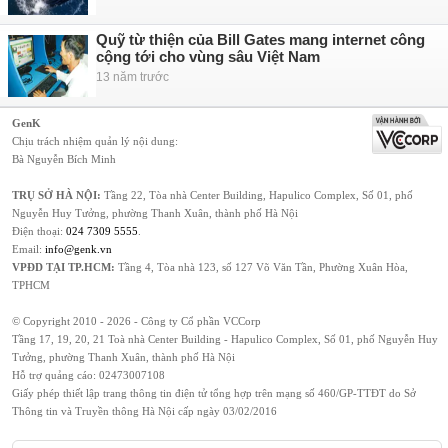
Quỹ từ thiện của Bill Gates mang internet công
cộng tới cho vùng sâu Việt Nam
13 năm trước
GenK
Chịu trách nhiệm quản lý nội dung:
Bà Nguyễn Bích Minh
TRỤ SỞ HÀ NỘI:
Tầng 22, Tòa nhà Center Building, Hapulico Complex, Số 01, phố
Nguyễn Huy Tưởng, phường Thanh Xuân, thành phố Hà Nội
Điện thoại:
024 7309 5555
.
Email:
info@genk.vn
VPĐD TẠI TP.HCM:
Tầng 4, Tòa nhà 123, số 127 Võ Văn Tần, Phường Xuân Hòa,
TPHCM
© Copyright 2010 - 2026 - Công ty Cổ phần VCCorp
Tầng 17, 19, 20, 21 Toà nhà Center Building - Hapulico Complex, Số 01, phố Nguyễn Huy
Tưởng, phường Thanh Xuân, thành phố Hà Nội
Hỗ trợ quảng cáo:
02473007108
Giấy phép thiết lập trang thông tin điện tử tổng hợp trên mạng số 460/GP-TTĐT do Sở
Thông tin và Truyền thông Hà Nội cấp ngày 03/02/2016