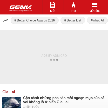
Mới
Hot
Mở rộng
Better Choice Awards 2026
Better List
nhạc AI
Gia Lai
Cận cảnh những pha săn mồi ngoạn mục của cá
voi khổng lồ ở biển Gia Lai
1 năm trước