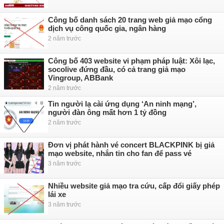
Công bố danh sách 20 trang web giả mạo cổng
dịch vụ công quốc gia, ngân hàng
2 năm trước
Công bố 403 website vi phạm pháp luật: Xôi lạc,
socolive đứng đầu, có cả trang giả mạo
Vingroup, ABBank
2 năm trước
Tin người lạ cài ứng dụng ‘An ninh mạng’,
người đàn ông mất hơn 1 tỷ đồng
2 năm trước
Đơn vị phát hành vé concert BLACKPINK bị giả
mạo website, nhắn tin cho fan để pass vé
3 năm trước
Nhiều website giả mạo tra cứu, cấp đổi giấy phép
lái xe
3 năm trước