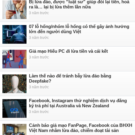
Bị lừa đảo, được “luật sư” giúp đòi lại tiền, hoá
ra là… lại bị lừa thêm lần nữa
3 năm trước
07 lỗ hổng/nhóm lỗ hổng có thể gây ảnh hưởng
lớn đến người dùng Việt
3 năm trước
Giả mạo Hiếu PC đi lừa tiền và cái kết
3 năm trước
Làm thế nào để tránh bẫy lừa đảo bằng
Deepfake?
3 năm trước
Facebook, Instagram thử nghiệm dịch vụ đăng
ký trả phí tại Australia và New Zealand
3 năm trước
Cảnh báo giả mạo FanPage, Facebook của BHXH
Việt Nam nhằm lừa đảo, chiếm đoạt tài sản