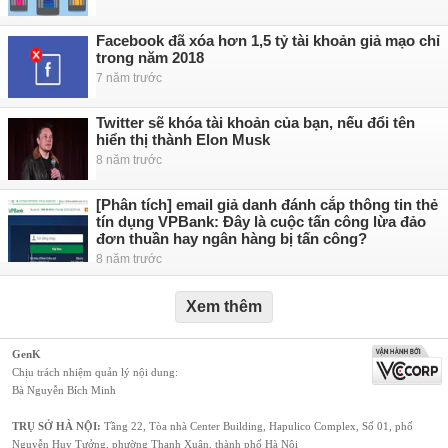
Facebook đã xóa hơn 1,5 tỷ tài khoản giả mạo chỉ
trong năm 2018
7 năm trước
Twitter sẽ khóa tài khoản của bạn, nếu đổi tên
hiển thị thành Elon Musk
8 năm trước
[Phân tích] email giả danh đánh cắp thông tin thẻ
tín dụng VPBank: Đây là cuộc tấn công lừa đảo
đơn thuần hay ngân hàng bị tấn công?
8 năm trước
Xem thêm
GenK
Chịu trách nhiệm quản lý nội dung:
Bà Nguyễn Bích Minh
TRỤ SỞ HÀ NỘI:
Tầng 22, Tòa nhà Center Building, Hapulico Complex, Số 01, phố
Nguyễn Huy Tưởng, phường Thanh Xuân, thành phố Hà Nội