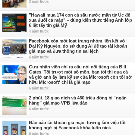
3 năm trước
"Hawaii mua 174 con cá sấu nước mặn từ Úc để
xua đuổi cá mập" – dùng kiến thức tiếng Anh lớp
6 lật tẩy tin giả Mỹ
4 năm trước
Facebook xóa một loạt trang nhóm liên kết với
Đại Kỷ Nguyên, do sử dụng AI để tạo tài khoản
giả mạo và đưa thông tin sai lệch
6 năm trước
Cựu nhân viên chỉ ra câu nói nổi tiếng của Bill
Gates 'Tôi trượt một số môn, bạn tôi thì qua cả
và giờ anh ấy làm kỹ sư của Microsoft còn tôi sở
hữu Microsoft' chỉ là giả mạo
6 năm trước
2 phút, 18 giao dịch và 460 triệu đồng bị “ngân
hàng” giả mạo VPB lừa đảo
6 năm trước
Báo cáo tài khoản giả mạo, tưởng làm việc tốt
không ngờ bị Facebook khóa luôn nick
6 năm trước